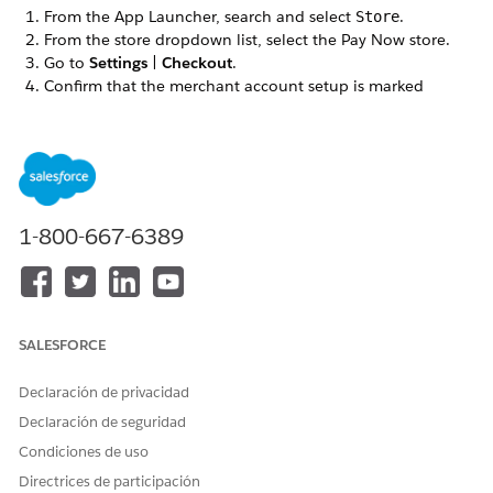
From the App Launcher, search and select
.
Store
From the store dropdown list, select the Pay Now store.
Go to
Settings
|
Checkout
.
Confirm that the merchant account setup is marked
Complete, and all the payment methods that you accept
are listed.
¿RESOLVIÓ ESTE ARTÍCULO SU PROBLEMA?
1-800-667-6389
¡Háganos saber cómo podemos mejorar!
Sí
No
SALESFORCE
Declaración de privacidad
Declaración de seguridad
Condiciones de uso
Directrices de participación