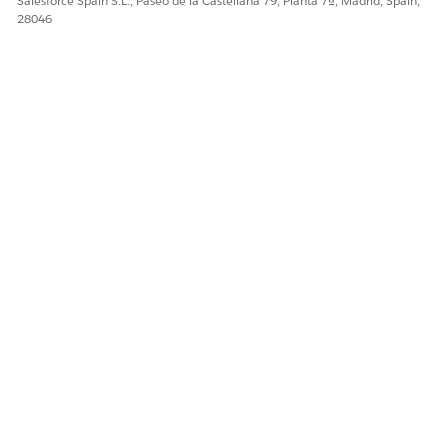
Salesforce Spain S.L., Paseo de la Castellana 79, Planta 7ª, Madrid, Spain,
28046