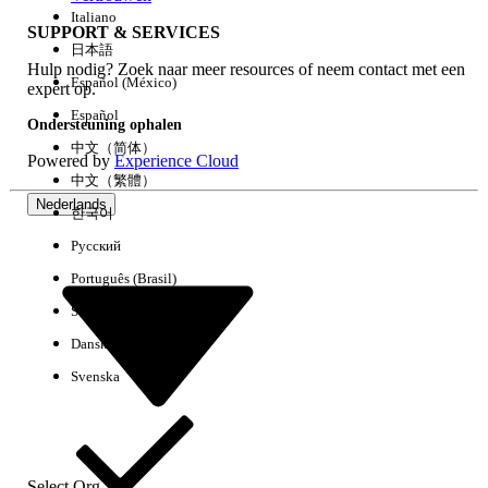
Italiano
SUPPORT & SERVICES
日本語
Hulp nodig? Zoek naar meer resources of neem contact met een
Alles wissen
Gereed
Español (México)
expert op.
Español
Ondersteuning ophalen
中文（简体）
Powered by
Experience Cloud
中文（繁體）
Nederlands
한국어
Русский
Português (Brasil)
Suomi
Dansk
Svenska
Geen resultaten
Hier zijn enkele zoektips
Controleer de spelling van uw trefwoorden.
Select Org