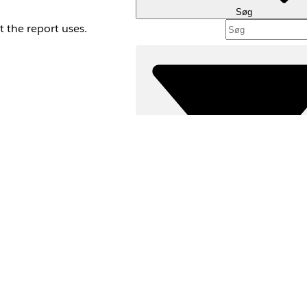
Søg
t the report uses.
ayment report type
Ja
Nej
Filtre (
VÆLG FILT
Produktområde