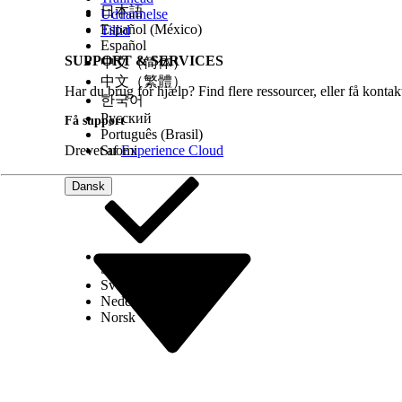
日本語
Uddannelse
Español (México)
Tillid
Español
SUPPORT & SERVICES
中文（简体）
中文（繁體）
Har du brug for hjælp? Find flere ressourcer, eller få konta
한국어
Русский
Få support
Português (Brasil)
Drevet af
Suomi
Experience Cloud
Dansk
Select Org
Dansk
Svenska
Nederlands
Norsk