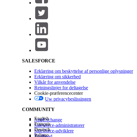
Salesforce Help | Article
SALESFORCE
Erklæring om beskyttelse af personlige oplysninger
Erklæring om sikkerhed
Vilkår for anvendelse
Retningslinjer for deltagelse
Cookie-præferencecenter
Uw privacybeslissingen
COMMUNITY
English
AppExchange
Français
Salesforce-administratorer
Deutsch
Salesforce-udviklere
Italiano
Trailhead