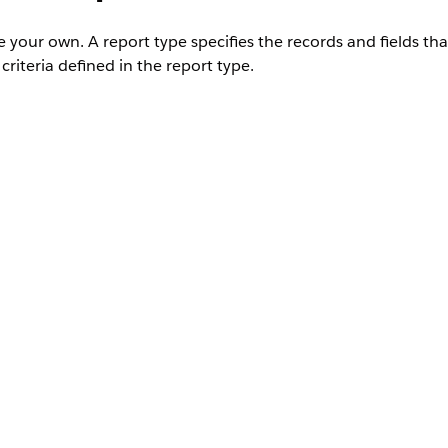
your own. A report type specifies the records and fields tha
criteria defined in the report type.
n the Quick Find box, enter
, then select a p
Report Types
e
.