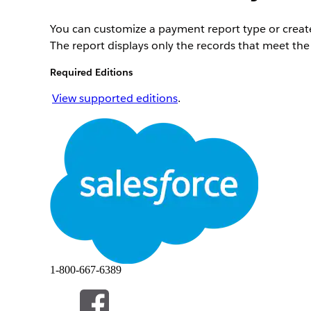
You can customize a payment report type or create 
The report displays only the records that meet the 
Required Editions
View supported editions
.
View and edit available report types from Setup. I
to edit. You can also click
New Custom Report Typ
LØSTE DENNE ARTIKEL DIT PROBLEM?
Giv os besked, så vi kan forbedre os!
1-800-667-6389