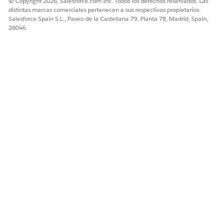
© Copyright 2026, Salesforce.com Inc. Todos los derechos reservados. Las
distintas marcas comerciales pertenecen a sus respectivos propietarios.
Salesforce Spain S.L., Paseo de la Castellana 79, Planta 7ª, Madrid, Spain,
28046