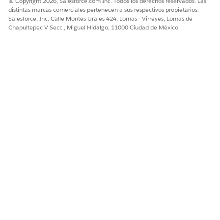
© Copyright 2026, Salesforce.com Inc. Todos los derechos reservados. Las
distintas marcas comerciales pertenecen a sus respectivos propietarios.
Salesforce, Inc. Calle Montes Urales 424, Lomas - Virreyes, Lomas de
Chapultepec V Secc., Miguel Hidalgo, 11000 Ciudad de México