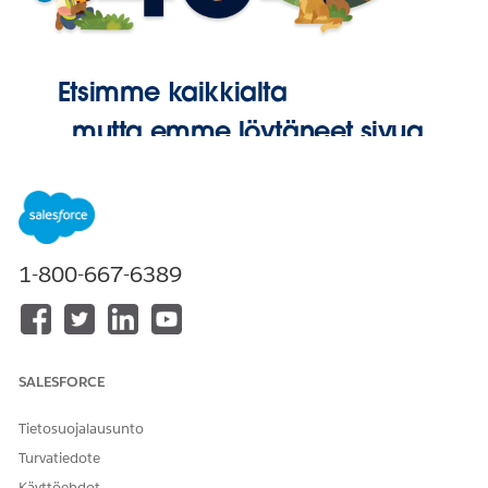
Etsimme kaikkialta
, mutta emme löytäneet sivua.
Palaa
aloitussivulle
1-800-667-6389
SALESFORCE
Tietosuojalausunto
Turvatiedote
Käyttöehdot