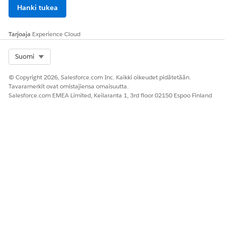
Hanki tukea
Tarjoaja
Experience Cloud
Select Org
Suomi
© Copyright 2026, Salesforce.com Inc. Kaikki oikeudet pidätetään.
Tavaramerkit ovat omistajiensa omaisuutta.
Salesforce.com EMEA Limited, Keilaranta 1, 3rd floor 02150 Espoo Finland