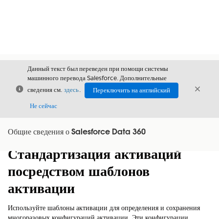
Данный текст был переведен при помощи системы
машинного перевода Salesforce. Дополнительные
Закрыть
Закры
сведения см.
здесь
.
Переключить на английский
Закрыт
Не сейчас
Общие сведения о Salesforce Data 360
Содержание
Показать содержание
Стандартизация активаций
посредством шаблонов
активации
Используйте шаблоны активации для определения и сохранения
многоразовых конфигураций активации. Эти конфигурации