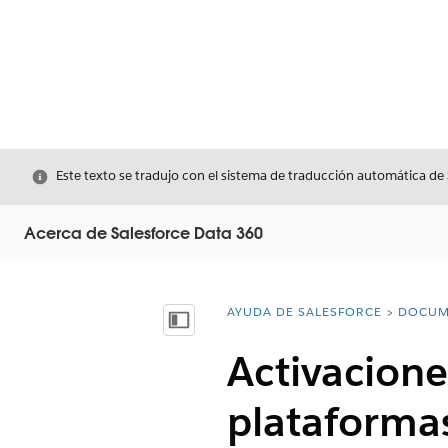
Cerrar
Este texto se tradujo con el sistema de traducción automática de
Acerca de Salesforce Data 360
AYUDA DE SALESFORCE
DOCUM
Usted está aquí:
Mostrar índice de materias
Activacione
plataformas