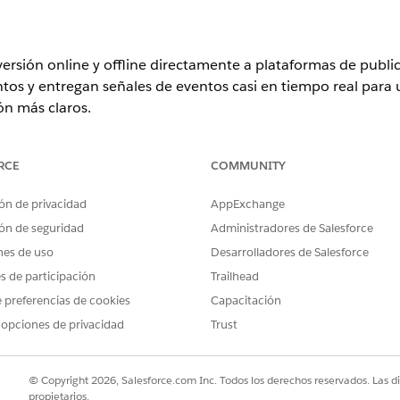
ersión online y offline directamente a plataformas de publi
tos y entregan señales de eventos casi en tiempo real par
ión más claros.
ibles con activaciones de CAPI:
RCE
COMMUNITY
ón de privacidad
AppExchange
ón de seguridad
Administradores de Salesforce
nes de uso
Desarrolladores de Salesforce
es de participación
Trailhead
da en DMO (transmisión), no basada en segmentos. Seleccione un 
 preferencias de cookies
Capacitación
un segmento de audiencia.
 opciones de privacidad
Trust
s de frecuencia de API. Los eventos que superan estos límites o qu
a de la plataforma se rechazan.
a publicación de activación de CAPI envía un máximo de 30.000 r
© Copyright 2026, Salesforce.com Inc. Todos los derechos reservados. Las d
registros restantes se activan en lotes entre ciclos de actualizació
propietarios.