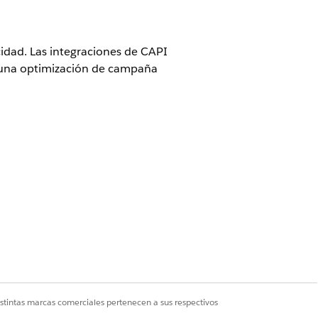
cidad. Las integraciones de CAPI
a una optimización de campaña
objeto de modelo de datos como el
e tienen una antigüedad superior al
egistros por lote. Para segmentos de
istintas marcas comerciales pertenecen a sus respectivos
n sucesivos, de modo que la audiencia