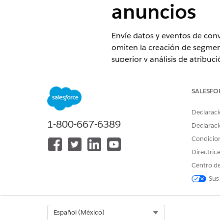
anuncios
Envíe datos y eventos de conv
omiten la creación de segmen
superior y análisis de atribuc
Estas plataformas son compat
SALESFO
CAPI de LinkedIn
Meta CAPI
Declaraci
CAPI de TikTok
1-800-667-6389
CAPI de Snapchat
Declaraci
Condicio
Consideraciones
Directric
CAPI utiliza activación basa
Centro de
origen del evento en vez de 
Sus
Cada plataforma aplica límite
plazo máximo de retrospectiv
De forma predeterminada, cad
más de 30.000 registros, los 
Select Org
Español (México)