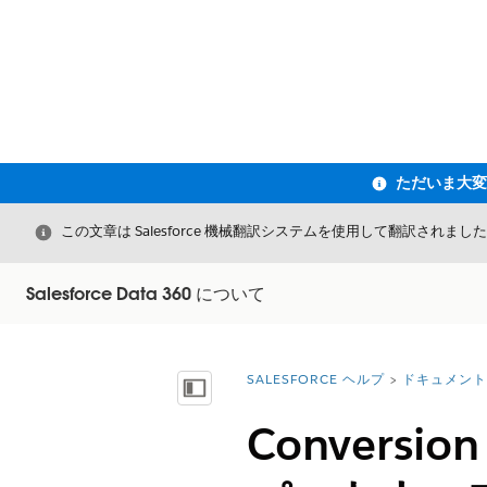
閉じる
この文章は Salesforce 機械翻訳システムを使用して翻訳されまし
Salesforce Data 360 について
SALESFORCE ヘルプ
ドキュメント
詳細情報:
目次を表示
Conversi