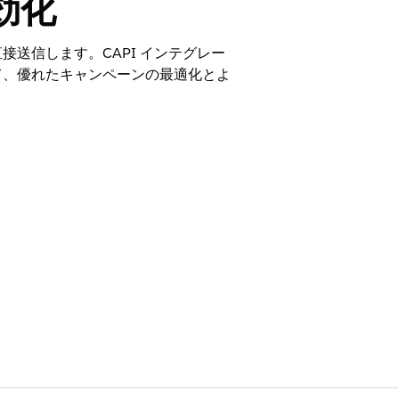
効化
送信します。CAPI インテグレー
て、優れたキャンペーンの最適化とよ
されます。イベントソースとしてオーディエン
ームの最大ルックバック期間を超えるイベ
30,000 件を超えるレコードのセグメント
のオーディエンスがパートナープラットフ
ます。