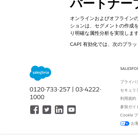
パートナー
オンラインおよびオフラインの
ションは、セグメントの作成
り明確な属性分析を実現しま
CAPI 有効化では、次のプ
LinkedIn CAPI
メタ CAPI
TikTok CAPI
SALESFO
Snapchat CAPI
プライバ
考慮事項
0120-733-257 | 03-4222-
セキュリ
CAPI では、セグメントベー
1000
利用規約
スセグメントではなくデータモ
参加ガイ
各プラットフォームで API
ントは却下されます。
Cooki
デフォルトでは、CAPI 有効化
お
の場合、残りのレコードは連続
ォームに表示されない可能性があ