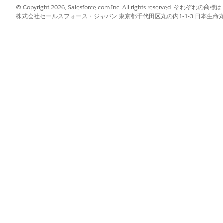
コードセットを提供するには、データグラフを作成して CAPI 有効化に
© Copyright 2026, Salesforce.com Inc. All rights reserve
株式会社セールスフォース・ジャパン 東京都千代田区丸の内1-1-3 日本生命丸の内ガ
 などの省略可能な属性を対応付けると、パートナープラットフォームで
?