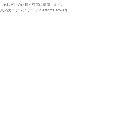
関連付けます。「
データグラフ
」を参照し
d. それぞれの商標は、それぞれの商標所有者に帰属します。
ーデンタワー（Salesforce Tower）
のユーザーの一致率が向上します。
はい
いいえ