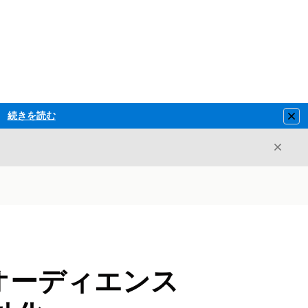
続きを読む
Clo
閉じ
閉じる
る広告オーディエンス