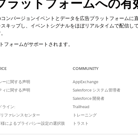
プラットフォームへの有
コンバージョンイベントとデータを広告プラットフォームに直接
をスキップし、イベントシグナルをほぼリアルタイムで配信し
す。
ラットフォームがサポートされます。
RCE
COMMUNITY
シーに関する声明
AppExchange
ティに関する声明
Salesforce システム管理者
スの有効化ではなく、DMO ベースの (ストリーミング) 有効化が使用
Salesforce 開発者
デルオブジェクトを選択します。
ドライン:
Trailhead
 レート制限が適用されます。この制限を超えるイベントや、プラットフォ
e プリファレンスセンター
トレーニング
の公開ごとにバッチあたり最大 30,000 件のレコードが送信されます。
客様によるプライバシー設定の選択肢
トラスト
する更新サイクルで一括で有効化されるため、最初の公開直後にすべて
ります。この制限は、要求に応じて 200,000 まで増やすことができ