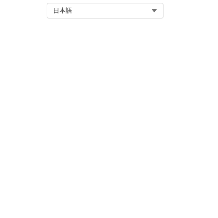
ID 強化のために幅広い顧客レ
Select Org
日本語
てください。
名、姓、国コード、外部 ID
この記事で問題は解決されましたか
ご意見をお待ちしております。