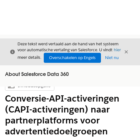
Deze tekst werd vertaald aan de hand van het systeem
voor automatische vertaling van Salesforce. U vindt
hier
Sluiten
Sluite
Sluiten
meer details.
Overschakelen op Engels
Niet nu
About Salesforce Data 360
Inhoudsopgave
Inhoudsopgave weergeven
Conversie-API-activeringen
(CAPI-activeringen) naar
partnerplatforms voor
advertentiedoelgroepen