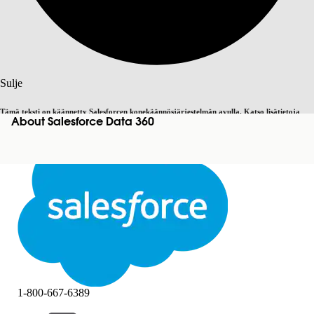
Haku
Sulje
Tämä teksti on käännetty Salesforcen konekäännösjärjestelmän avulla. Katso lisätietoja
About Salesforce Data 360
Vaihda englantiin
Ei nyt
täältä
.
Sulje
Sulje
1-800-667-6389