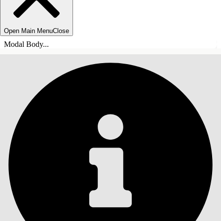
Open Main Menu
Close
Modal Body...
SISÄLLYSLUETTELO
Haku
Näytä sisällysluettelo
Sisällysluettelo