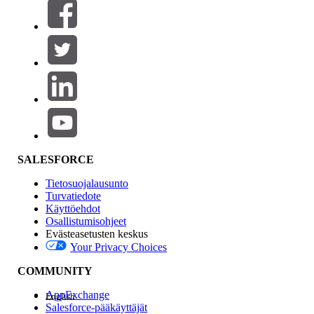
Suodattimet (0)
VALITSE SUODATTIMET
Lisää
Tuotealue
Ominaisuuden vaikutus
SALESFORCE
Tietosuojalausunto
Turvatiedote
Käyttöehdot
Osallistumisohjeet
Evästeasetusten keskus
Your Privacy Choices
Edition
COMMUNITY
AppExchange
English
Salesforce-pääkäyttäjät