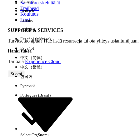
Français
Salesforce-kehittäjät
Trailhead
Deutsch
Kokemus
Koulutus
Trust
Italiano
日本語
SUPPORT & SERVICES
Español (México)
Tarvitsetko apua? Hae lisää resursseja tai ota yhteys asiantuntijaan.
Tyhjennä kaikki
Valmis
Español
Hanki tukea
中文（简体）
Tarjoaja
Experience Cloud
中文（繁體）
Suomi
한국어
Русский
Português (Brasil)
Select Org
Suomi
Ei tuloksia