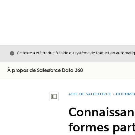
Fermer
Ce texte a été traduit à l’aide du système de traduction automatiq
À propos de Salesforce Data 360
AIDE DE SALESFORCE
DOCUME
Vous êtes ici :
Afficher la table des matières
Connaissanc
formes part