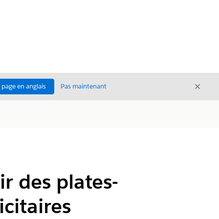
Ferme
a page en anglais
Pas maintenant
Fermer
r des plates-
citaires