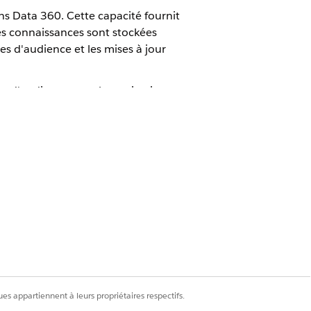
ans Data 360. Cette capacité fournit
es connaissances sont stockées
s d'audience et les mises à jour
d'audience pour les activations
a 360 :
t sur une plate-forme prise en charge.
 est mis à jour toutes les 48 heures et
es appartiennent à leurs propriétaires respectifs.
onnées de connaissances. Les segments