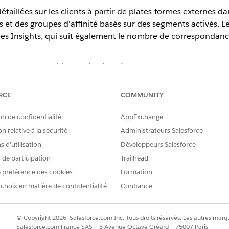
aillées sur les clients à partir de plates-formes externes d
t des groupes d'affinité basés sur des segments activés. L
s Insights, qui suit également le nombre de correspondance
nt for Advertising Activations
(Nombre de correspondances 
RCE
COMMUNITY
prennent en charge les connaissances de l'audience dans Dat
on de confidentialité
AppExchange
n relative à la sécurité
Administrateurs Salesforce
 d’utilisation
Développeurs Salesforce
s de participation
Trailhead
 préférence des cookies
Formation
nce sont automatiquement générées lorsque vous activez un segmen
 choix en matière de confidentialité
Confiance
arée n'est requise pour recueillir des connaissances.
es dans l'objet modèle de données Connaissances de l'audience, qui
des 90 derniers jours.
© Copyright 2026, Salesforce.com Inc. Tous droits réservés. Les autres marqu
e minimum doit être atteint avant qu'une plate-forme génère des d
Salesforce.com France SAS – 3 Avenue Octave Gréard – 75007 Paris