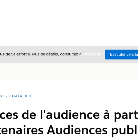
ue de Salesforce. Plus de détails, consultez <
cette page
.
Basculer vers l
NTS
DATA 360
es de l'audience à parti
enaires Audiences publi