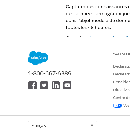
Capturez des connaissances dét
des données démographiques e
dans l'objet modèle de donnée
toutes les 48 heures.
Consultez
Audience Match Cou
publicitaires).
SALESFO
Les plates-formes suivantes 
Google Ads Insights
Déclarati
Connaissances LinkedIn
1-800-667-6389
Déclaratio
Amazon Insights
Conditions
Directive
Considérations
Centre de
Les connaissances de l'audie
Vos
Aucune étape d'activation sép
Les connaissances sont stocké
conserve les enregistrements 
Select Org
Français
Un seuil de taille d'audienc