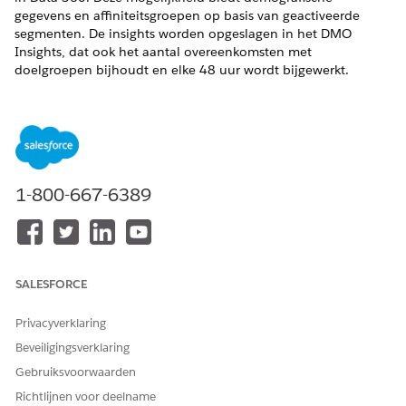
gegevens en affiniteitsgroepen op basis van geactiveerde
segmenten. De insights worden opgeslagen in het DMO
Insights, dat ook het aantal overeenkomsten met
doelgroepen bijhoudt en elke 48 uur wordt bijgewerkt.
Zie Telling van
doelgroepovereenkomsten voor
advertentieactiveringen
.
Deze platforms ondersteunen insights in doelgroepen in Data
360:
1-800-667-6389
Google Ads Insights
LinkedIn Insights
Amazon Insights
Overwegingen
SALESFORCE
Doelgroepinsights worden automatisch gegenereerd
nadat u een segment hebt geactiveerd voor een
Privacyverklaring
ondersteund platform. Er is geen afzonderlijke
Beveiligingsverklaring
activeringsstap vereist om insights te ontvangen.
Gebruiksvoorwaarden
Insights worden opgeslagen in het DMO Audience
Insights, dat elke 48 uur wordt bijgewerkt en records van
Richtlijnen voor deelname