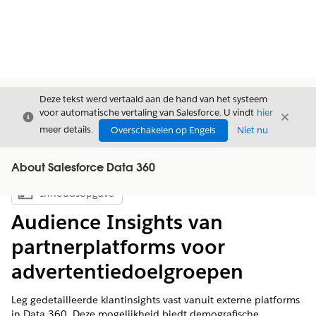
Deze tekst werd vertaald aan de hand van het systeem
voor automatische vertaling van Salesforce. U vindt
hier
Sluiten
Sluite
Sluiten
meer details.
Overschakelen op Engels
Niet nu
About Salesforce Data 360
Inhoudsopgave
Inhoudsopgave weergeven
Audience Insights van
partnerplatforms voor
advertentiedoelgroepen
Leg gedetailleerde klantinsights vast vanuit externe platforms
in Data 360. Deze mogelijkheid biedt demografische