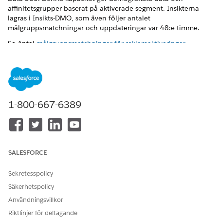
affinitetsgrupper baserat på aktiverade segment. Insikterna
lagras i Insikts-DMO, som även följer antalet
målgruppsmatchningar och uppdateringar var 48:e timme.
Se Antal
målgruppsmatchningar för reklamaktiveringar
.
Dessa plattformar har stöd för målgruppsinsikter i Data 360:
Google Ads-insikter
LinkedIn-insikter
Amazon-insikter
1-800-667-6389
Att tänka på
Målgruppsinsikter skapas automatiskt efter att du har
aktiverat ett segment till en plattform som stöds. Inget
SALESFORCE
separat aktiveringssteg krävs för att få insikter.
Insikter lagras i DMO för målgruppsinsikter, som
uppdateras var 48:e timme och behåller poster för de
Sekretesspolicy
senaste 90 dagarna.
Säkerhetspolicy
En minsta tröskel för målgruppsstorlek måste uppfyllas
Användningsvillkor
innan en plattform skapar insiktsdata. Segment som är
Riktlinjer för deltagande
lägre än tröskeln producerar inte rapporter.