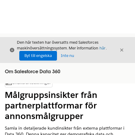
Den här texten har översatts med Salesforces
maskinöversättningssystem. Mer information
här
.
Stäng
Stäng
Stäng
Byt till engelska
Inte nu
Om Salesforce Data 360
Innehållsförteckningar
Visa innehållsförteckning
Målgruppsinsikter från
partnerplattformar för
annonsmålgrupper
Samla in detaljerade kundinsikter från externa plattformar i
Data 360. Denna kapacitet ger demografiska data och