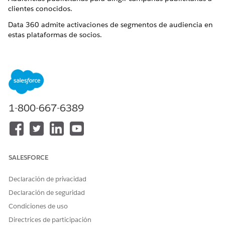
clientes conocidos.
Data 360
admite activaciones de segmentos de audiencia en
estas plataformas de socios.
Amazon Ads
Google Ads
Google DV360
Gestor de Google Ads
Gestor de campañas de LinkedIn
Gestor de metaanuncios
1-800-667-6389
Gestor comercial de Pinterest
Gestor de Snapchat Ads
Gestor de anuncios de TikTok
Tras la activación inicial, las activaciones de segmentos
SALESFORCE
admiten la actualización incremental.
Consideraciones
Declaración de privacidad
Declaración de seguridad
Los índices de coincidencia en plataformas de plataforma
dependen de la calidad y exhaustividad de las señales de
Condiciones de uso
identidad que asigna durante la activación. La asignación
Directrices de participación