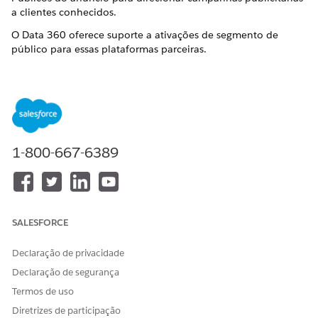
a clientes conhecidos.
O
Data 360
oferece suporte a ativações de segmento de
público para essas plataformas parceiras.
Amazon Ads
Google Ads
Google DV360
Gerente do Google Ads
LinkedIn Campaign Manager
Meta Ads Manager
1-800-667-6389
Pinterest Business Manager
Gerenciador de anúncios do Snapchat
Gerente de anúncios TikTok
Após a ativação inicial, as ativações de segmento dão suporte
SALESFORCE
à atualização incremental.
Considerações
Declaração de privacidade
Declaração de segurança
As taxas de correspondência em plataformas de
plataforma dependem da qualidade e da completude dos
Termos de uso
sinais de identidade mapeados durante a ativação. O
Diretrizes de participação