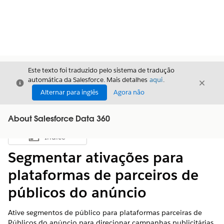
Este texto foi traduzido pelo sistema de tradução
automática da Salesforce. Mais detalhes
aqui
.
Fechar
Fecha
Fechar
Alternar para inglês
Agora não
About Salesforce Data 360
Índice
Mostrar índice
Segmentar ativações para
plataformas de parceiros de
públicos do anúncio
Ative segmentos de público para plataformas parceiras de
Públicos do anúncio para direcionar campanhas publicitárias