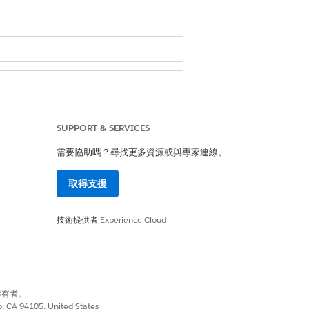
權限集
和「
管理外部連線」
或「
自訂應用程
SUPPORT & SERVICES
需要協助嗎？尋找更多資源或與專家連線。
取得支援
人雲端 (VPC)」端點服務名稱。如需詳細資訊,請
技術提供者
Experience Cloud
作指南
》。
ata 360 組織) 一個。
別擁有者。
co, CA 94105, United States