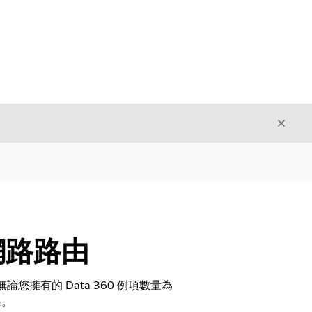
結束
結束
人網路路由
。無論您擁有的 Data 360 例項數量為
線。