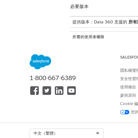
必要版本
提供版本：Data 360 支援的
所有
所需的使用者權限
若要建立 Databricks 網路路線:
SALESFO
管理 Databricks 環境
隱私權聲
1-800-667-6389
先決條件
安全性聲
使用條款
您已針對 Java Database
參與原則
參閱《
實作指南
》。
Cookie
您已將此 PNR 的 Data 3
您
限制
特定 Databricks URL 
Select Org
中文（繁體）