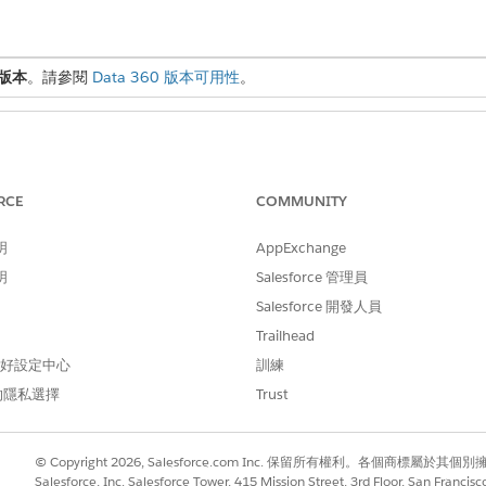
版本
。請參閱
Data 360 版本可用性
。
「Data Cloud 結構設計師」
式」權限。
RCE
COMMUNITY
Databricks 帳戶管理員
明
AppExchange
明
Salesforce 管理員
Salesforce 開發人員
 Connectivity (JDBC) 和 Azure Blob 端點建立「虛擬私
Trailhead
 偏好設定中心
訓練
60 主體識別碼設定為 AWS 中的允許主體。如需詳細資訊,請參閱《
實
的隱私選擇
Trust
的私人網路路由 (PNR) 數目限制為每個 Data 360 功能網域 (非每個 D
© Copyright 2026, Salesforce.com Inc. 保留所有權利。各個商標屬於其個
Salesforce, Inc. Salesforce Tower, 415 Mission Street, 3rd Floor, San Francis