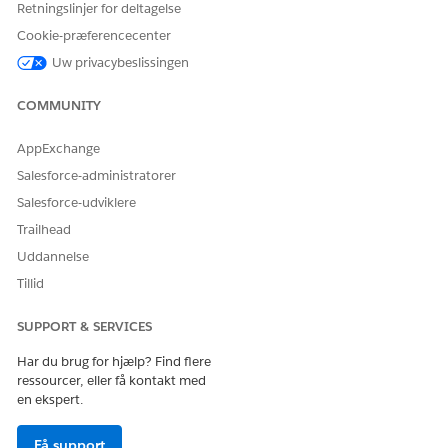
Retningslinjer for deltagelse
Anvendelsessituationer
Cookie-præferencecenter
Prognoser understøtter forskellige anvendelsessituationer.
Uw privacybeslissingen
TYPE
ANVENDELSESSIT
HVAD LØSER DEN
COMMUNITY
UATION
AppExchange
Marketing
Segmentmålgrup
Hvis du vil oprette
per
mere målrettede
Salesforce-administratorer
kampagner, skal
Salesforce-udviklere
du gruppere
kunder efter
Trailhead
interesser eller
Uddannelse
emner.
Tillid
Analyser
Hvis du vil vide,
kampagner
hvad meddelelser
SUPPORT & SERVICES
giver, skal du
klassificere svar og
Har du brug for hjælp? Find flere
engagement efter
ressourcer, eller få kontakt med
emne.
en ekspert.
Strategiser
Identificer temaer
indhold
på tværs af mails,
Få support