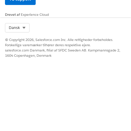
web og sociale
kanaler.
Drevet af
Experience Cloud
Service
Sporingsprobleme
Hvis du vil sætte
r
skub i løsningen,
Select Org
Dansk
skal du
automatisk
kategorisere
© Copyright 2026, Salesforce.com Inc. Alle rettigheder forbeholdes.
supportsager,
Forskellige varemærker tilhører deres respektive ejere.
f.eks. fakturering
salesforce.com Danmark, filial af SFDC Sweden AB. Kampmannsgade 2,
eller tekniske
1604 Copenhagen, Denmark
problemer.
Distribuer sager
Hvis du vil sætte
skub i løsningen,
skal du
automatisk
kategorisere
supportsager,
f.eks. fakturering
eller tekniske
problemer.
Administrer
Hvis du vil
eskaleringer
håndtere sager