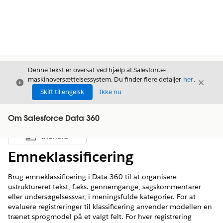
Denne tekst er oversat ved hjælp af Salesforce-
maskinoversættelsessystem. Du finder flere detaljer
her
.
Luk
Luk
Luk
Skift til engelsk
Ikke nu
Om Salesforce Data 360
Indhold
Vis indholdsfortegnelse
Emneklassificering
Brug emneklassificering i Data 360 til at organisere
ustruktureret tekst, f.eks. gennemgange, sagskommentarer
eller undersøgelsessvar, i meningsfulde kategorier. For at
evaluere registreringer til klassificering anvender modellen en
trænet sprogmodel på et valgt felt. For hver registrering