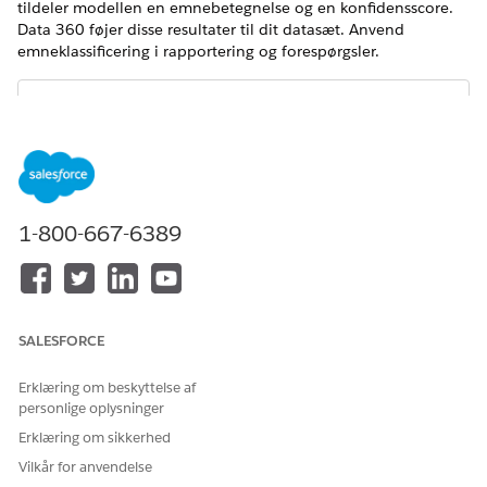
tildeler modellen en emnebetegnelse og en konfidensscore.
Data 360 føjer disse resultater til dit datasæt. Anvend
emneklassificering i rapportering og forespørgsler.
BEMÆRK
Alle emneklassificeringsmodeller og algoritmer bruger den
nye kørsel.
1-800-667-6389
Gennemse disse emneklassificeringsmål.
Klassificer tekst i kategorier – f.eks. fakturering,
produktproblemer eller funktionsanmodninger.
SALESFORCE
Standardiser, hvordan tekstdata er organiseret på tværs af
datasæt.
Erklæring om beskyttelse af
Identificer tendenser og mønstre efter emne.
personlige oplysninger
Segmenter data baseret på emner for målrettet
Erklæring om sikkerhed
engagement.
Berig datasæt med emnebetegnelser og konfidensscores.
Vilkår for anvendelse