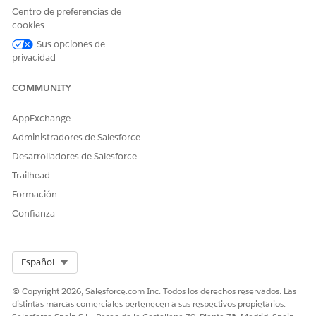
Centro de preferencias de
y puntuaciones de confianza.
cookies
Casos de uso
Sus opciones de
privacidad
Las previsiones admiten varios casos de uso.
COMMUNITY
TIPO
CASO DE USO
QUÉ SOLUCIONA
AppExchange
Marketing
Audiencias de
Para crear
segmentos
campañas más
Administradores de Salesforce
dirigidas, agrupe
Desarrolladores de Salesforce
clientes por
intereses o temas.
Trailhead
Formación
Analizar
Para comprender
campañas
lo que resuena la
Confianza
mensajería,
clasifique las
respuestas y la
implicación por
Select Org
Español
tema.
© Copyright 2026, Salesforce.com Inc. Todos los derechos reservados. Las
Estrategiar
Identifique temas
distintas marcas comerciales pertenecen a sus respectivos propietarios.
contenido
entre correos