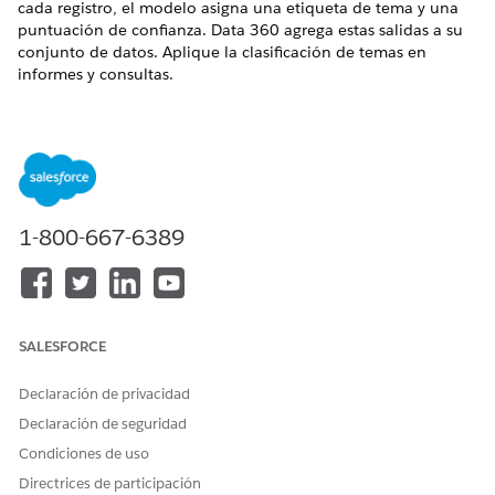
cada registro, el modelo asigna una etiqueta de tema y una
puntuación de confianza. Data 360 agrega estas salidas a su
conjunto de datos. Aplique la clasificación de temas en
informes y consultas.
NOTA
Todos los modelos y algoritmos de clasificación de temas
1-800-667-6389
utilizan el nuevo tiempo de ejecución.
Revise estos objetivos de clasificación de temas.
Clasifique el texto en categorías, por ejemplo, facturación,
SALESFORCE
problemas de productos o solicitudes de funciones.
Estandarice cómo se organizan los datos de texto entre
Declaración de privacidad
conjuntos de datos.
Declaración de seguridad
Identifique tendencias y patrones por tema.
Segmente datos basándose en temas para implicación
Condiciones de uso
dirigida.
Directrices de participación
Enriquezca los conjuntos de datos con etiquetas de temas