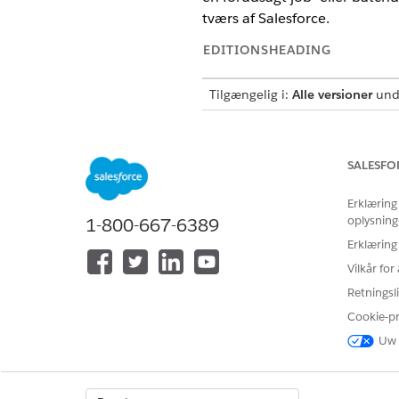
tværs af Salesforce.
EDITIONSHEADING
Tilgængelig i:
Alle versioner
unde
SALESFO
Tillad brugere at administrere m
Models)
Erklæring
oplysning
1-800-667-6389
Erklæring
Data Cloud-arkitekt
Vilkår fo
Retningsli
Cookie-p
Data Cloud-bruger
Uw 
Før du starter: