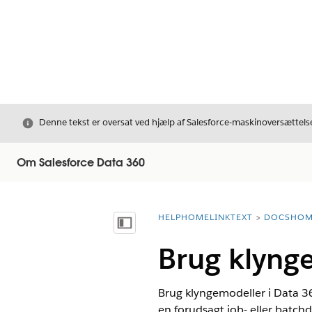
Luk
Denne tekst er oversat ved hjælp af Salesforce-maskinoversættelse
Om Salesforce Data 360
HELPHOMELINKTEXT
DOCSHOM
breadcrumbDescription
Vis indholdsfortegnelse
Brug klynge
Brug klyngemodeller i Data 3
en forudsagt job- eller batchd