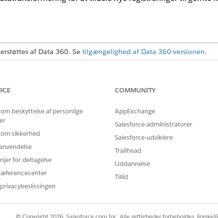
rstøttes af Data 360. Se
tilgængelighed af Data 360-versionen
.
BRUGERTILLADELSER PÅKRÆVET
RCE
COMMUNITY
odeller i Einstein Studio (AI
Giver dig mulighed for at opr
fanen Data 360 AI-modeller.
 om beskyttelse af personlige
AppExchange
er
TILLADELSESSÆT
Salesforce-administratorer
 om sikkerhed
Salesforce-udviklere
Adgang på administratornivea
r anvendelse
herunder muligheden for at o
Trailhead
modeller.
njer for deltagelse
Uddannelse
ræferencecenter
Begrænset adgang til at brug
Tillid
forudsigelser og forbedringer
privacybeslissingen
© Copyright 2026, Salesforce.com Inc. Alle rettigheder forbeholdes. Forskell