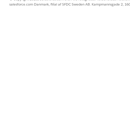
del på fanen AI Models i Data 360.
salesforce.com Danmark, filial af SFDC Sweden AB. Kampmannsgade 2, 1
O med strukturerede data.
r filtrere registreringer efter konfidens. Hvis en registrering har en 
.
jler, hvad du angav under modelopsætning. Hvis du vil ændre beteg
sformationen igen.
nger med et forudsagt job
re konklusion og tilknytte nye registreringer til klynger i et 
anen AI-modeller og klikke på den aktiverede klyngemodel.
du vælge
Tilføj job
. Forudsig jobkonstruktør åbnes.
 et DMO, og tilknyt dens felter til modellens variabler.
entuelt, hvor mange topbidragydere, der skal inkluderes.
atchjob.
bbet.