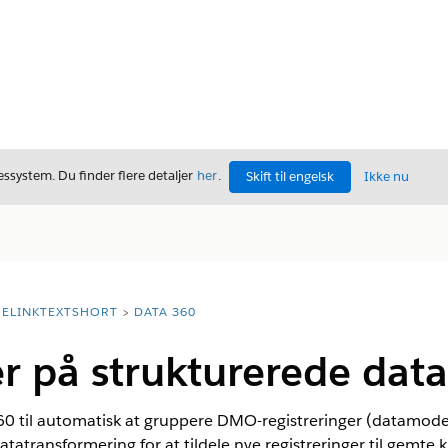
ssystem. Du finder flere detaljer
her
.
Skift til engelsk
Ikke nu
ELINKTEXTSHORT
DATA 360
r på strukturerede data
60 til automatisk at gruppere DMO-registreringer (datamodel
atatransformering for at tildele nye registreringer til gemte 