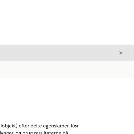
Luk
Luk
objekt) efter delte egenskaber. Kør
klynger, og brug resultaterne på