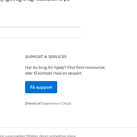
SUPPORT & SERVICES
ette, opdatere og slette modeller på
Har du brug for hjælp? Find flere ressourcer,
eller få kontakt med en ekspert.
Få support
u til alle AI-modelfunktioner,
prette, opdatere, slette og aktivere
Drevet af
Experience Cloud
e en model, herunder at få
 afledt fra en model.
ige varemærker tilhører deres respektive ejere.