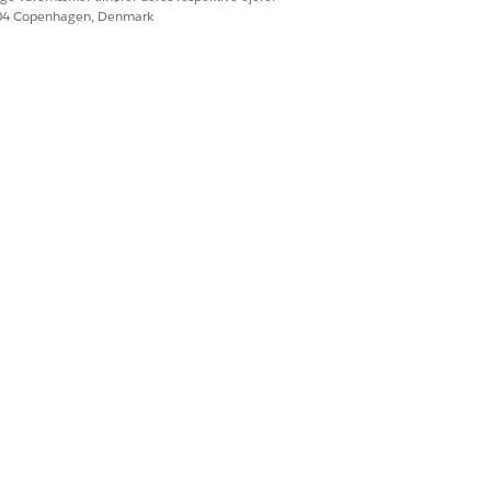
604 Copenhagen, Denmark
lav klyngescore, kan den være et dårligt
nelser, skal du redigere
DMO.