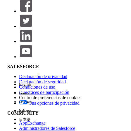
Filtrar por (0)
SELECCIONAR FILTROS
Agregar
Área de productos
Repercusión de función
SALESFORCE
Declaración de privacidad
Declaración de seguridad
English
Condiciones de uso
Directrices de participación
Français
Centro de preferencias de cookies
Deutsch
Sus opciones de privacidad
Edición
Italiano
COMMUNITY
日本語
AppExchange
Administradores de Salesforce