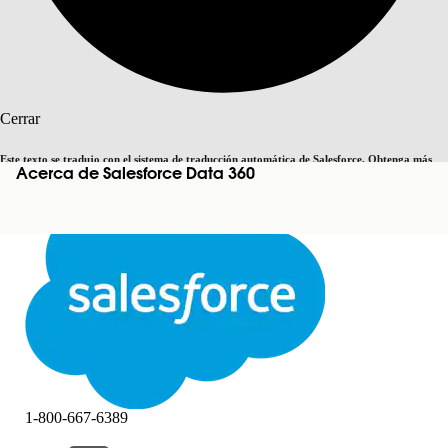
Buscar
Cerrar
Este texto se tradujo con el sistema de traducción automática de Salesforce. Obtenga más
Acerca de Salesforce Data 360
Cambiar a inglés
Ahora no
detalles
aquí
.
Cerrar
Cerrar
1-800-667-6389