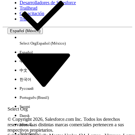
Desarrolladores de Salesforce
Trailhead
Experiencia
Capacitación
Trust
Español (México)
Borrar todo
Listo
Select Org
Español (México)
Español
中文（简体）
中文（繁體）
한국어
Русский
Português (Brasil)
Suomi
Select Org
Dansk
© Copyright 2026, Salesforce.com Inc. Todos los derechos
reservados. Las distintas marcas comerciales pertenecen a sus
Svenska
respectivos propietarios.
No hay resultados
Nederlands