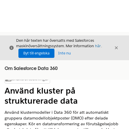
Den här texten har översatts med Salesforces
maskinöversättningssystem. Mer information
här
.
Stäng
Stäng
Stäng
Byt till engelska
Inte nu
Om Salesforce Data 360
Innehållsförteckningar
Visa innehållsförteckning
Använd kluster på
strukturerade data
Använd klustermodeller i Data 360 för att automatiskt
gruppera datamodellobjektposter (DMO) efter delade
egenskaper. Kör en datatransformering av förutsägelsejobb