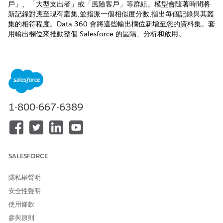
戶」、「大型支出者」或「風險客戶」等群組。模型會隨著時間將
新記錄對應至現有叢集,並指派一個相似度分數,指出每個記錄與其叢
集的相符程度。Data 360 會將這些輸出欄位新增至您的資料集。套
用輸出欄位來推動整個 Salesforce 的區隔、分析和啟用。
檢閱這些叢集目標。
自動將客戶或記錄分段為有意義的群組
探索資料屬性的模式和相似度
識別高價值、風險或以行為為基礎的區段
1-800-667-6389
使用叢集識別碼和標籤增強資料集以進行鎖定、個人化和分析
叢集功能
K 表示演算法會根據相似度將記錄分組為定義的叢集數目。模型預
SALESFORCE
設為 3 個叢集,但您可以手動定義此設定。若要將雜訊或真實世界的
資料叢集,並將異常值分組至個別的全部抓取叢集,請使用 HDBScan
隱私權聲明
演算法。
安全性聲明
檢閱這些叢集功能。
使用條款
在「AI 模型」索引標籤中使用結構化資料模型物件 (DMO) 建立
參與原則