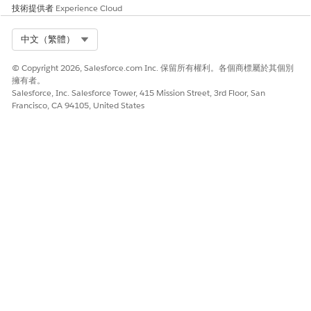
的分數表示叢集定義正確。
技術提供者
Experience Cloud
如果評分較低,請移除產生雜訊的變數、調整叢集數目,或重新訓練模
Select Org
中文（繁體）
型。
當您在推斷期間對新資料執行流程時,每個記錄都會收到這些輸出。
© Copyright 2026, Salesforce.com Inc. 保留所有權利。各個商標屬於其個別
擁有者。
叢集識別碼:指派記錄的叢集唯一識別碼。
Salesforce, Inc. Salesforce Tower, 415 Mission Street, 3rd Floor, San
叢集標籤:指派叢集的名稱或標籤。
Francisco, CA 94105, United States
叢集分數:表示記錄與其所指派叢集相似程度的分數。
異常分數:表示資料點有多少異常的分數。
IsOutlier:表示記錄是否與其所指派叢集中其他記錄相比為異常
的標記。
您可以將這些輸出指派給記錄、使用現有流程元件或取用 API。
考量事項
檢閱這些考量事項。
結果會根據使用的欄位和參數而有所不同。
非常小或高度相似的資料集會產生較不明顯的叢集。
相關且高品質的輸入欄位可提供更佳的叢集結果。
定期重新訓練可讓叢集與變更的資料保持一致。