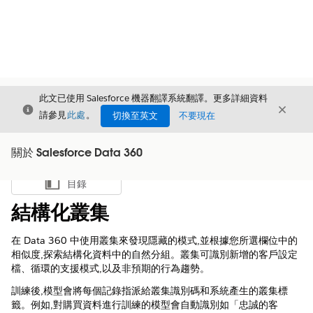
此文已使用 Salesforce 機器翻譯系統翻譯。更多詳細資料
結束
結束
結束
請參見
此處
。
切換至英文
不要現在
關於 Salesforce Data 360
目錄
顯示目錄
結構化叢集
在 Data 360 中使用叢集來發現隱藏的模式,並根據您所選欄位中的
相似度,探索結構化資料中的自然分組。叢集可識別新增的客戶設定
檔、循環的支援模式,以及非預期的行為趨勢。
訓練後,模型會將每個記錄指派給叢集識別碼和系統產生的叢集標
籤。例如,對購買資料進行訓練的模型會自動識別如「忠誠的客