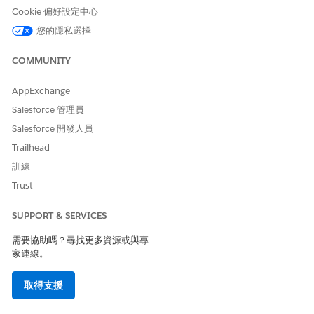
模型並進行訓練
Cookie 偏好設定中心
包含訓練度量的叢集品質評估,例如一致性分數、相異性分數和
形狀分數
您的隱私選擇
叢集摘要與代表範例記錄,顯示哪些欄位值可為每個叢集提供特
性
COMMUNITY
指派用來覆寫系統產生標籤的自訂叢集標籤
透過流程對新資料進行叢集推斷,以將記錄指派給現有叢集
AppExchange
推斷輸出,例如叢集識別碼、叢集標籤、相似度分數和首要因素
Salesforce 管理員
Salesforce 開發人員
叢集品質度量
Trailhead
若要評估叢集是否有意義,請在模型訓練後檢閱這些度量。
訓練
叢集度量
Trust
度量
IT 測量什麼
SUPPORT & SERVICES
一致性分
叢集內的記錄彼此相似程度。高於較好。
數
需要協助嗎？尋找更多資源或與專
家連線。
相異性分
叢集之間有何不同。值愈低表示愈不同的叢集。
數
取得支援
虛線分數
凝聚與分隔的組合度量,範圍為 -1 到 1。高於 0.7