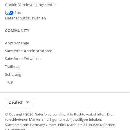
Cookie-Voreinstellungscenter
Verwenden Sie zum Aktivieren der
HINWEIS
Ihre
Prognosemodell-Driftüberwachung die
Datenschutzauswahlen
Funktionsverwaltung in Ihren Organisationseinstellungen.
COMMUNITY
Variablendrift
AppExchange
Die Variablendrift tritt auf, wenn sich die Verteilung der Live-
Salesforce-Administratoren
Eingabedaten von den Trainingsdaten entfernt. Ein
Salesforce-Entwickler
Leadbewertungsmodell, das auf E-Mail- und organische Such-
Leads trainiert wurde, driftet beispielsweise ab, wenn eine
Trailhead
neue Kampagne plötzlich die meisten Leads aus sozialen
Schulung
Medien steuert.
Trust
Select Org
Deutsch
© Copyright 2026, Salesforce.com Inc. Alle Rechte vorbehalten. Die
verschiedenen Marken sind Eigentum der jeweiligen Inhaber.
Salesforce.com Germany GmbH, Erika-Mann-Str. 31, 80636 München,
Deutschland