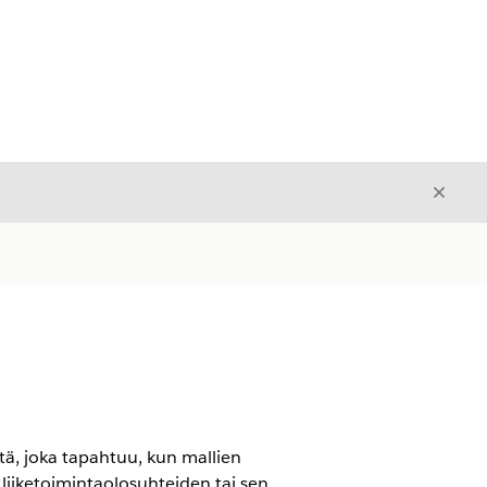
Sulje
Sulje
tä, joka tapahtuu, kun mallien
liiketoimintaolosuhteiden tai sen