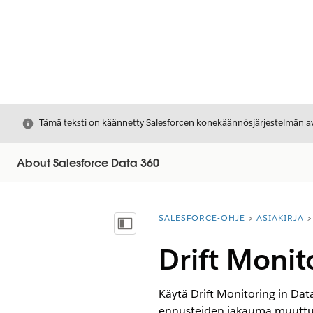
Sulje
Tämä teksti on käännetty Salesforcen konekäännösjärjestelmän avu
About Salesforce Data 360
SALESFORCE-OHJE
ASIAKIRJA
Olet tässä:
Näytä sisällysluettelo
Drift Monit
Käytä Drift Monitoring in Dat
ennusteiden jakauma muuttuu m