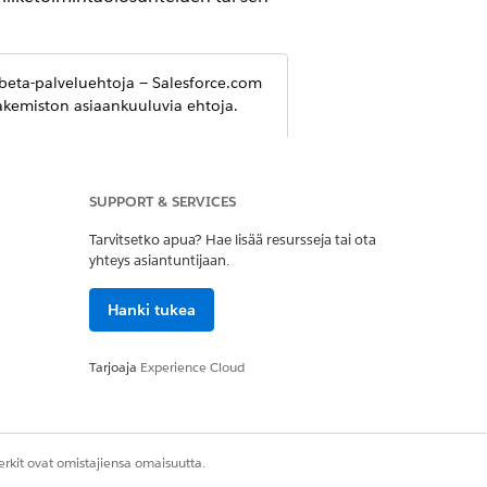
beta-palveluehtoja — Salesforce.com
 hakemiston asiaankuuluvia ehtoja.
-tyyppejä aktiivisissa
SUPPORT & SERVICES
Tarvitsetko apua? Hae lisää resursseja tai ota
yhteys asiantuntijaan.
allintaa organisaatiosi asetuksista.
Hanki tukea
Tarjoaja
Experience Cloud
simerkiksi sähköpostien ja
yllättää useimmat liidit
rkit ovat omistajiensa omaisuutta.