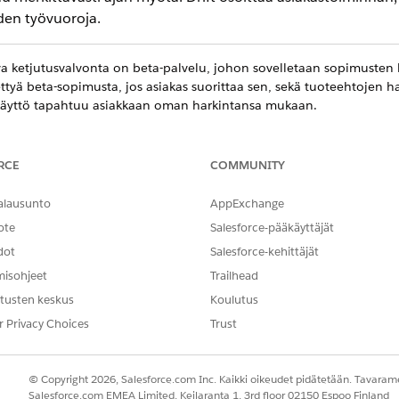
den työvuoroja.
 ketjutusvalvonta on beta-palvelu, johon sovelletaan sopimusten 
stettyä beta-sopimusta, jos asiakas suorittaa sen, sekä tuoteehtojen
äyttö tapahtuu asiakkaan oman harkintansa mukaan.
suutta Data 360:ssa seurataksesi näitä kahdentyyppisiä drift
RCE
COMMUNITY
alleissa.
alausunto
AppExchange
tavien mallien drift-valvonta käyttöön käyttämällä ominaisuuksien h
ote
Salesforce-pääkäyttäjät
dot
Salesforce-kehittäjät
misohjeet
Trailhead
tusten keskus
Koulutus
r Privacy Choices
Trust
 live-syötetyn datan jakauma siirtyy pois koulutusdatasta. E
uluttama liidien pisteytysmalli heikkenee, kun uusi kampanja 
© Copyright 2026, Salesforce.com Inc. Kaikki oikeudet pidätetään. Tavarame
Salesforce.com EMEA Limited, Keilaranta 1, 3rd floor 02150 Espoo Finland