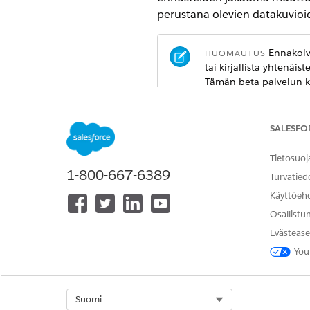
perustana olevien datakuvioi
Ennakoiva
HUOMAUTUS
tai kirjallista yhtenäi
Tämän beta-palvelun k
Käytä Drift Monitoring -ominai
SALESFO
binäärimalleissa ja regressiom
Tietosuoj
1-800-667-6389
Ota ennus
HUOMAUTUS
Turvatied
Käyttöeh
Osallistu
Muuttujan kasaantuminen
Evästease
You
Muuttujan drift tapahtuu, kun
luonnollisen haun liideille ko
sosiaalisesta mediasta.
Select Org
Suomi