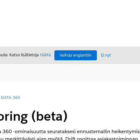
lla. Katso lisätietoja
täältä
.
Vaihda englantiin
Ei nyt
DATA 360
oring (beta)
a 360 -ominaisuutta seurataksesi ennustemallin heikentymis
erkittävästi ajan myötä. Drift osoittaa asiakastoiminnan, 