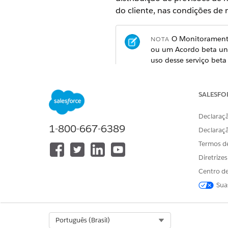
do cliente, nas condições de
O Monitoramento 
NOTA
ou um Acordo beta unif
uso desse serviço beta f
Use o monitoramento de desvi
SALESFO
ativos.
Declaraçã
1-800-667-6389
Para ativar o mo
NOTA
Declaraç
organização.
Termos d
Diretrize
Centro de
Drift de variável
Sua
O desvio de variável ocorre 
modelo de pontuação de lead
repentinamente direciona a ma
Select Org
Português (Brasil)