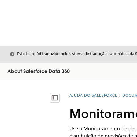
Fechar
Este texto foi traduzido pelo sistema de tradução automática da 
About Salesforce Data 360
AJUDA DO SALESFORCE
DOCUM
Você está aqui:
Mostrar índice
Monitorame
Use o Monitoramento de desv
distribuição de previsões de