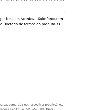
iços beta em Acordos – Salesforce.com
no Diretório de termos do produto. O
modelos de regressão e binários
e recursos nas configurações da sua
os de treinamento. Por exemplo, um
quando uma nova campanha
arcas comerciais dos respectivos proprietários.
onções, São Paulo - SP, 04575-000 Brasil