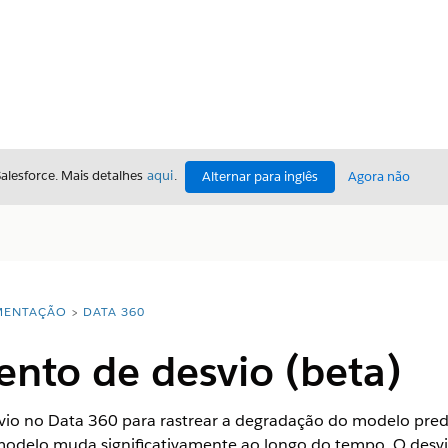
Salesforce. Mais detalhes
aqui
.
Alternar para inglês
Agora não
ENTAÇÃO
DATA 360
nto de desvio (beta)
io no Data 360 para rastrear a degradação do modelo predi
 modelo muda significativamente ao longo do tempo. O des