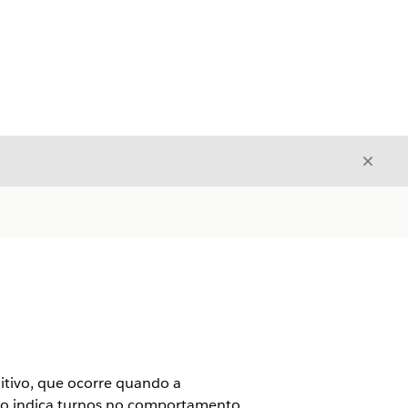
Fecha
Fechar
tivo, que ocorre quando a
vio indica turnos no comportamento