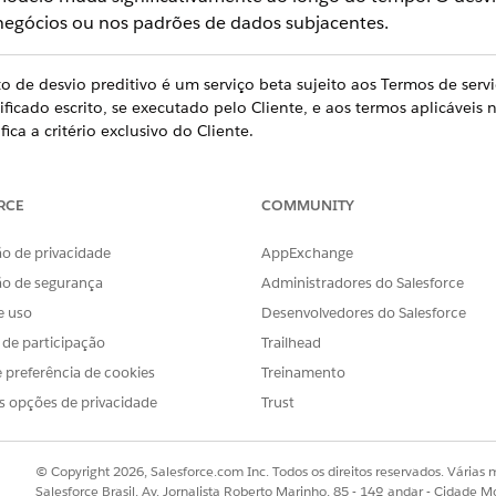
 negócios ou nos padrões de dados subjacentes.
de desvio preditivo é um serviço beta sujeito aos Termos de serv
icado escrito, se executado pelo Cliente, e aos termos aplicáveis 
ica a critério exclusivo do Cliente.
o no Data 360 para rastrear esses dois tipos de desvio em 
RCE
COMMUNITY
o de privacidade
AppExchange
nitoramento de desvio de modelo preditivo, use o Gerenciamento d
ão de segurança
Administradores do Salesforce
e uso
Desenvolvedores do Salesforce
s de participação
Trailhead
 preferência de cookies
Treinamento
s opções de privacidade
Trust
quando a distribuição de dados de entrada ativa sai dos dad
 treinado em leads de pesquisa orgânica e email desvia 
© Copyright 2026, Salesforce.com Inc. Todos os direitos reservados. Várias m
ioria dos leads das mídias sociais.
Salesforce Brasil, Av. Jornalista Roberto Marinho, 85 - 14º andar - Cidade M