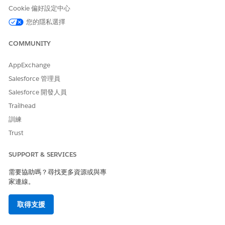
從社交媒體中驅動大多數商機時漂移。
Cookie 偏好設定中心
您的隱私選擇
COMMUNITY
AppExchange
Salesforce 管理員
Salesforce 開發人員
Trailhead
訓練
Trust
「隨時間變數漂移」圖表會將輸入變數分佈隨時間的變化視覺化。
SUPPORT & SERVICES
評分愈低表示輸入資料穩定,評分愈高則表示可能影響模型效能愈大
的漂移。
需要協助嗎？尋找更多資源或與專
家連線。
取得支援