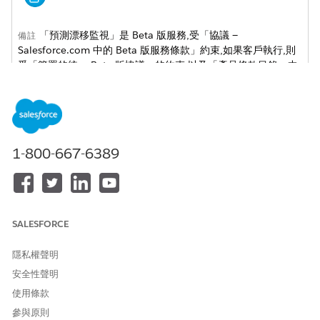
「預測漂移監視」是 Beta 版服務,受「協議 —
備註
Salesforce.com 中的 Beta 版服務條款」約束,如果客戶執行,則
受「簽署的統一 Beta 版協議」的約束,以及「產品條款目錄」中
的適用條款。使用此 Beta 版服務由客戶自行決定。
在 Data 360 中使用漂移監視,在啟用中二進位與迴歸模型之間追蹤
這兩種類型的漂移。
1-800-667-6389
若要開啟預測模型漂移監視,請在您的組織設定中使用「功能
備註
SALESFORCE
管理」。
隱私權聲明
變數漂移
安全性聲明
使用條款
當即時輸入資料分佈離開訓練資料時,便會發生變數漂移。例如,在電
子郵件和自然搜尋商機上訓練的商機評分模型會在新行銷活動突然
參與原則