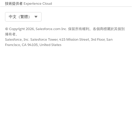
技術提供者
Experience Cloud
Select Org
中文（繁體）
© Copyright 2026, Salesforce.com Inc. 保留所有權利。各個商標屬於其個別
擁有者。
「依變數的漂移」圖表會視覺化輸入變數之間的漂移分數,以協助識
Salesforce, Inc. Salesforce Tower, 415 Mission Street, 3rd Floor, San
別哪些變數對整體漂移的影響最大。評分愈低表示輸入資料穩定,評
Francisco, CA 94105, United States
分愈高則表示可能影響模型效能愈大的漂移。
若要調查特定變數,請檢視變數層級細目,然後開啟變數特定漂移圖。
預估漂移
預估漂移會在預估分佈隨時間明顯變化時發生,這表示客戶行為、業