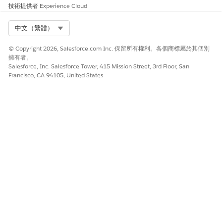
技術提供者
Experience Cloud
只會在訓練期間使用填補值,且不會將其寫入預測輸出。
Select Org
中文（繁體）
考量事項
檢閱這些考量事項。
© Copyright 2026, Salesforce.com Inc. 保留所有權利。各個商標屬於其個別
擁有者。
預測推斷會耗用推斷帳單量。
Salesforce, Inc. Salesforce Tower, 415 Mission Street, 3rd Floor, San
Francisco, CA 94105, United States
批次轉換預測也會根據處理的列耗用資料轉換—批次量表。
如果遺漏值無法可靠地填補,則預測推斷會停止。
使用 Holt Winters 預測
使用 Holt-Winters 演算法,根據單一變數中的歷程記錄模式預估
未來值。例如,使用資料轉換根據機會資料來依帳戶預測銷售。
此文章是否解決您的問題？
請讓我們知道，以便我們改進！
是
否