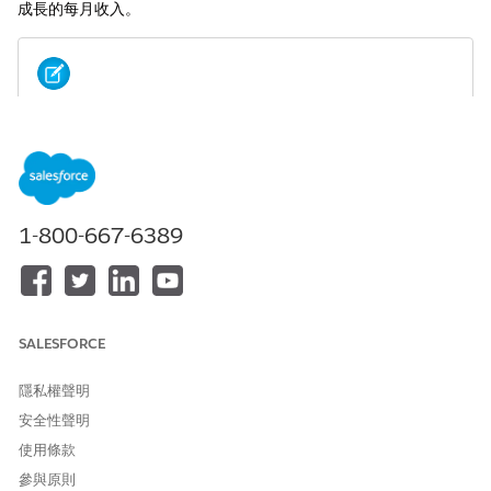
成長的每月收入。
備註
所有預測模型和演算法都會使用新的執行階段。
預測支援各種使用個案。
1-800-667-6389
收入預測
:使用歷程記錄績效資料預估未來收入趨勢
需求規劃
:估計跨期間的產品或服務需求
銷售趨勢分析
:識別銷售管道或預訂中的成長或衰退模式
產能規劃
:根據歷程記錄使用趨勢預測資源需求
季節模式分析
:分析業務活動中的週期性高峰和下降
SALESFORCE
單一變體預測透過使用一個歷程記錄變數來啟用這些使用個案。例
隱私權聲明
如,在存在明確定義的度量時,僅使用過去收入資料來預測下個月的收
入。
安全性聲明
使用條款
預測的運作方式
參與原則