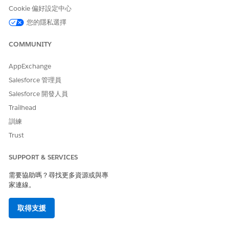
預測模型會從歷程記錄時間序列資料中學習,即定期記錄的值序列,例
Cookie 偏好設定中心
如每日銷售或每月收入。模型會識別趨勢方向和季節性等模式,並將
您的隱私選擇
這些模式投影到未來以產生預估。
預測輸出包含代表預測不確定性的預估間隔。上限與下限會定義預
COMMUNITY
期值的範圍,較窄的範圍則表示信賴較高。
每個預測記錄都包含以下輸出:
AppExchange
Salesforce 管理員
預測值—每個未來期間的預估值
預測上限—預估範圍的高端
Salesforce 開發人員
預測下限—預估範圍的下端
Trailhead
檢閱這些預測概念。
訓練
Trust
分割欄
定義 Data 360 用於預測的資料分組方式。例如,當依帳戶預
測收入時,帳戶欄位為分割欄。每個模型支援最多五個分割欄,可啟用
SUPPORT & SERVICES
跨多個維度的區隔預測。
時間序列分組
會定義資料的彙總間隔,例如分鐘、日、月或年。模型
需要協助嗎？尋找更多資源或與專
會自動從此分組推斷預測頻率,且您不需要分開進行設定。
家連線。
季節性
會捕捉在固定間隔內重複的循環模式,例如每週流量高峰或每
取得支援
季銷售量增加。手動定義最多 24 個週期的季節性。
使用內建填補方法,
空值處理
會自動填補訓練資料中的遺漏值。模型