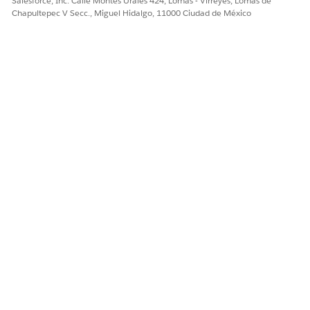
Salesforce, Inc. Calle Montes Urales 424, Lomas - Virreyes, Lomas de
Nuevo
.
Chapultepec V Secc., Miguel Hidalgo, 11000 Ciudad de México
Seleccione
Transformación de datos por lotes
.
Seleccione
Objetos de modelo
de datos y el espacio de
datos.
Para agregar sus datos de entrada, seleccione un objeto
de modelo de datos. Para este ejemplo, utilice
Oportunidad.
Agregue un nodo para seleccionar una función de IA.