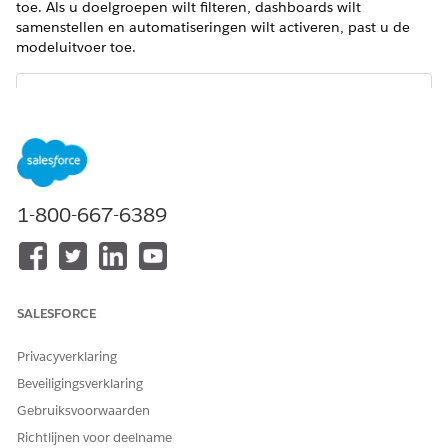
toe. Als u doelgroepen wilt filteren, dashboards wilt
samenstellen en automatiseringen wilt activeren, past u de
modeluitvoer toe.
OPMERKING
Alle modellen en algoritmen voor gevoelsanalyse
gebruiken de nieuwe run-time.
1-800-667-6389
Gebruikscases
Prognoses ondersteunen verschillende gebruikscases.
SALESFORCE
TYPE
GEBRUIKSCASUS
WAT LOST HET OP
Privacyverklaring
Marketing
Campagnes
Als u
Beveiligingsverklaring
verfijnen
berichtenverkeer
wilt verbeteren,
Gebruiksvoorwaarden
analyseert u het
Richtlijnen voor deelname
gevoel in