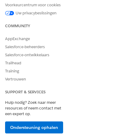
campagnerespons
Voorkeurcentrum voor cookies
en.
Uw privacybeslissingen
Doelgroepen
Richt u anders op
segmenteren
organisatoren,
COMMUNITY
neutralen en
afleiders.
AppExchange
Merkperceptie
Bewaak hoe
Salesforce-beheerders
bijhouden
campagnes het
Salesforce-ontwikkelaars
gevoel
beïnvloeden in de
Trailhead
loop van de tijd.
Training
Service
Cases prioriteren
Identificeer en
Vertrouwen
escaleer snel
negatief gevoel.
SUPPORT & SERVICES
Kwaliteit van
Analyseer het
Hulp nodig? Zoek naar meer
ondersteuning
gevoel in
resources of neem contact met
verbeteren
interacties met
een expert op.
vertegenwoordige
rs.
Ondersteuning ophalen
Verloop
Ontevreden