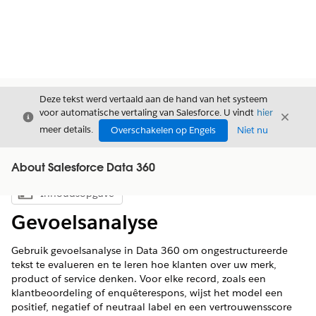
Deze tekst werd vertaald aan de hand van het systeem
voor automatische vertaling van Salesforce. U vindt
hier
Sluiten
Sluite
Sluiten
meer details.
Overschakelen op Engels
Niet nu
About Salesforce Data 360
Inhoudsopgave
Inhoudsopgave weergeven
Gevoelsanalyse
Gebruik gevoelsanalyse in Data 360 om ongestructureerde
tekst te evalueren en te leren hoe klanten over uw merk,
product of service denken. Voor elke record, zoals een
klantbeoordeling of enquêterespons, wijst het model een
positief, negatief of neutraal label en een vertrouwensscore