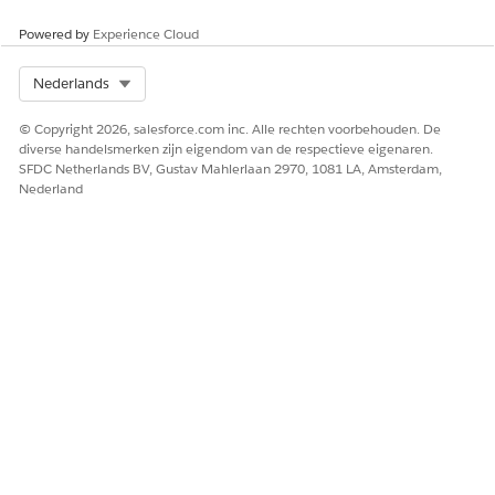
verminderen
klanten
vroegtijdig
Powered by
Experience Cloud
signaleren en
herstelacties
Select Org
Nederlands
activeren.
Verkoop
Gezondheidsscore
Analyseer het
© Copyright 2026, salesforce.com inc. Alle rechten voorbehouden. De
s voor deals
gevoel in e-
diverse handelsmerken zijn eigendom van de respectieve eigenaren.
mailberichten,
SFDC Netherlands BV, Gustav Mahlerlaan 2970, 1081 LA, Amsterdam,
gesprekstranscript
Nederland
ies en notities van
vergaderingen om
het momentum
van de deal te
meten.
Pijplijnprioriteitst
Focus op
elling
opportunities met
gevoel dat
verbetert of
consistent positief
blijft.
Upselling en
Identificeer
cross-selling
tevreden klanten