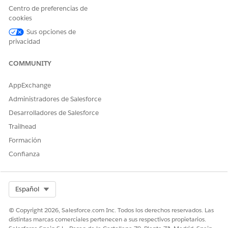
Centro de preferencias de
Usuario de Data Cloud
Acceso restringido para
cookies
utilizar un modelo,
Sus opciones de
incluyendo obtener
privacidad
predicciones y mejoras
derivadas de un modelo.
COMMUNITY
Utilizar el nuevo tiempo de ejecución
AppExchange
Estas funciones predictivas utilizan el nuevo tiempo de
Administradores de Salesforce
ejecución en la ficha Modelos de IA.
Desarrolladores de Salesforce
Modelado predictivo binario, de clases múltiples y de
Trailhead
regresión
Formación
Análisis de opiniones
Confianza
Clasificación de temas
Previsiones de Holt-Winters
Select Org
Español
Clúster (beta)
© Copyright 2026, Salesforce.com Inc. Todos los derechos reservados. Las
distintas marcas comerciales pertenecen a sus respectivos propietarios.