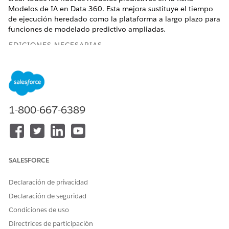
Modelos de IA en Data 360. Esta mejora sustituye el tiempo
de ejecución heredado como la plataforma a largo plazo para
funciones de modelado predictivo ampliadas.
EDICIONES NECESARIAS
Disponible en:
Todas las ediciones
compatibles con Data
360. Consulte
Disponibilidad de Data 360
.
PERMISOS DE USUARIO REQUERIDOS
1-800-667-6389
Permitir a los usuarios
Le permite crear, actualizar y
gestionar modelos en
eliminar modelos en
modelos de IA
Modelos de IA.
SALESFORCE
CONJUNTOS DE PERMISOS
Arquitecto de Data Cloud
Acceso a nivel de
Declaración de privacidad
administrador a todas las
Declaración de seguridad
funciones de Modelos de IA,
incluyendo la capacidad de
Condiciones de uso
crear, actualizar, eliminar y
Directrices de participación
activar modelos.