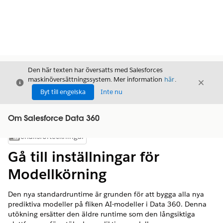
Den här texten har översatts med Salesforces
maskinöversättningssystem. Mer information
här
.
Stäng
Stäng
Stäng
Byt till engelska
Inte nu
Om Salesforce Data 360
Innehållsförteckningar
Visa innehållsförteckning
Gå till inställningar för
Modellkörning
Den nya standardruntime är grunden för att bygga alla nya
prediktiva modeller på fliken AI-modeller i Data 360. Denna
utökning ersätter den äldre runtime som den långsiktiga