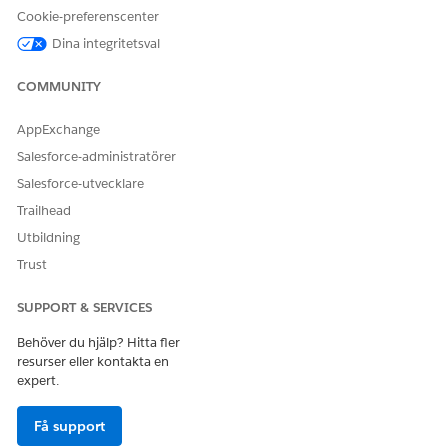
och förbättringar deriverade
Cookie-preferenscenter
från en modell.
Dina integritetsval
Använd Ny runtime
COMMUNITY
Dessa prediktiva kapaciteter använder den nya körningen på
AppExchange
fliken AI-modeller.
Salesforce-administratörer
Binär, prediktiv modellering med flera klasser och
Salesforce-utvecklare
regression
Trailhead
Sentimentanalys
Utbildning
Ämnesklassificering
Trust
Holt-Winters-prognos
SUPPORT & SERVICES
Kluster (beta)
Behöver du hjälp? Hitta fler
resurser eller kontakta en
expert.
Få support
Eftersom den nya runtime har stöd för alla
ANTECKNING