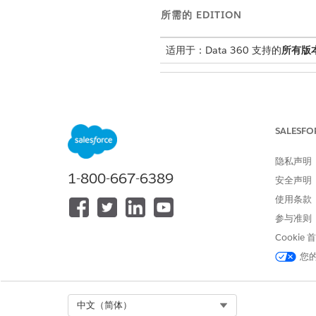
所需的 EDITION
适用于：Data 360 支持的
所有版
允许用户在 AI 模型中管理模型
SALESFO
隐私声明
Data Cloud 架构师
1-800-667-6389
安全声明
使用条款
Data Cloud 用户
参与准则
Cookie
使用新运行时
您
这些预测功能在 AI 模型选项
二元、多类和回归预测建模
Select Org
中文（简体）