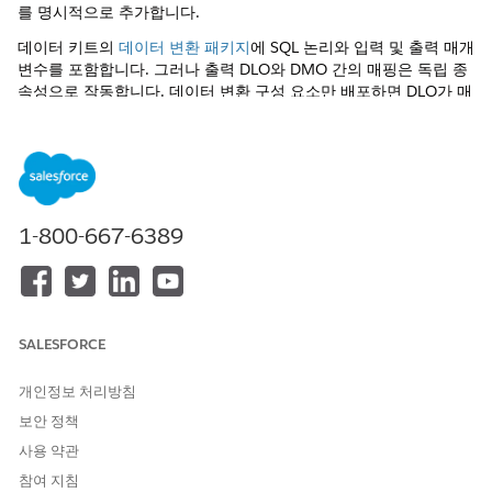
를 명시적으로 추가합니다.
데이터 키트의
데이터 변환 패키지
에 SQL 논리와 입력 및 출력 매개
변수를 포함합니다. 그러나 출력 DLO와 DMO 간의 매핑은 독립 종
속성으로 작동합니다. 데이터 변환 구성 요소만 배포하면 DLO가 매
핑되지 않은 상태로 성공적으로 배포됩니다. 배포 동안 출력 DLO-
DMO 매핑이 전달되도록 하려면 출력 DLO 자체가 데이터 키트 구
성에 명시적으로 추가되어야 합니다.
데이터 키트 탭으로 이동하여 키트를 엽니다.
데이터 변환 추가합니다.
1-800-667-6389
출력 DLO를 추가합니다.
데이터 키트의 데이터 레이크 개체 섹션으로 이동합니다.
추가
를 클릭합니다.
데이터 변환 통해 생성된 모든 출력 DLO를 수동으로 선택하
고 포함합니다.
SALESFORCE
출력 DLO를 명시적으로 추가하면 데이터 키트 종속성 엔진이 DLO-
DMO 매핑 메타데이터를 인식하고 번들링합니다. 이 데이터 키트가
개인정보 처리방침
대상 조직에 배포되면 데이터 변환 모든 다운스트림 매핑과 함께 완
보안 정책
전히 그대로 유지되고 사용할 준비가 됩니다.
사용 약관
참여 지침