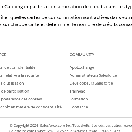
n Capping impacte la consommation de crédits dans ces type
érifier quelles cartes de consommation sont actives dans votr
s sur chaque carte et déterminer le nombre de crédits co
ne sont pas mesurés pour certaines licences ou éditions, par
on. Vérifiez vos licences et consultez la documentation sur le
RCE
COMMUNITY
on de confidentialité
AppExchange
0 pour la collecte et le traitement des données, votre organ
n relative à la sécurité
Administrateurs Salesforce
rvices ou de la carte de consommation Flex Credits. Si vous
 d’utilisation
Développeurs Salesforce
mmés en premier. Si vous n'avez plus de crédits Data Services
s de participation
Trailhead
es crédits Flex pour les services Data 360. Pour plus d'inf
 préférence des cookies
Formation
 360
and
Flex Credits Usage Types for Data 360
.
 choix en matière de confidentialité
Confiance
urs de chaque type d'utilisation, consultez
Multiplicateurs pou
ata 360 Flex Credits Rate
Card. Le coût de chaque crédit est
© Copyright 2026, Salesforce.com Inc. Tous droits réservés. Les autres marqu
Salesforce.com France SAS – 3 Avenue Octave Gréard – 75007 Paris