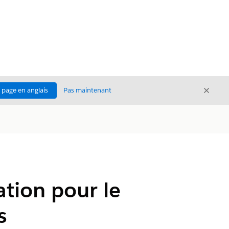
Ferme
a page en anglais
Pas maintenant
Fermer
ation pour le
s