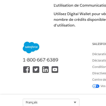
L'utilisation de Communicatio
Utilisez Digital Wallet pour v
nombre de crédits disponible
d'utilisation.
Certains types d'utilisation 
Profiles ou Agentforce 1 Editi
SALESFO
Utilisation de Data 360
Déclarati
1-800-667-6389
Lorsque vous utilisez Data 36
Déclaratio
carte de consommation Data Se
Conditions
données actifs, ils sont conso
Directive
votre organisation consomme d
Centre de
Billable Usage Types for Data
Vos
Pour vérifier les multiplicate
données ou
Agentforce and D
Select Org
Français