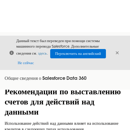
Данный текст был переведен при помощи системы
машинного перевода Salesforce. Дополнительные
Закрыть
Закры
сведения см.
здесь
.
Переключить на английский
Закрыт
Не сейчас
Общие сведения о Salesforce Data 360
Содержание
Показать содержание
Рекомендации по выставлению
счетов для действий над
данными
Использование действий над данными влияет на использование
кредитов в следующих типах использования.