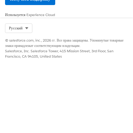
создаете
действие над
данными для
Используется
Experience Cloud
связанного
объекта,
Select Org
Русский
использование
используется
один раз в день
© salesforce.com, inc., 2026 гг. Все права защищены. Упомянутые товарные
на основе
знаки принадлежат соответствующим владельцам.
количества
Salesforce, Inc. Salesforce Tower, 415 Mission Street, 3rd Floor, San
активных строк
Francisco, CA 94105, United States
в объекте.
Расход
определяется
количеством
действий над
данными,
использующих
один связанный
объект.
Этот тип
использования
применяется,
если вы
публикуете