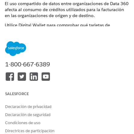
El uso compartido de datos entre organizaciones de Data 360
afecta al consumo de créditos utilizados para la facturación
en las organizaciones de origen y de destino.
Utilice Digital Wallet para comprobar qué tarjetas de
consumo están activas en su organización, averiguar cuántos
créditos están disponibles en cada tarjeta y determinar
cuántos créditos se han consumido en cada tipo de uso.
Algunos tipos de uso no se miden para ciertas licencias o
ediciones, como una licencia Perfiles de Data 360 o
1-800-667-6389
Agentforce 1 Edition. Consulte sus licencias y revise la
documentación de la licencia para obtener más información.
SALESFORCE
SUGERENCIA
Declaración de privacidad
Esta función tiene acceso a Digital Wallet, una herramienta
Declaración de seguridad
de gestión de cuentas gratuita que ofrece datos de
consumo casi en tiempo real para productos activados
Condiciones de uso
entre sus contratos activos. Acceda a Digital Wallet y
Directrices de participación
comience a realizar un seguimiento del uso de su