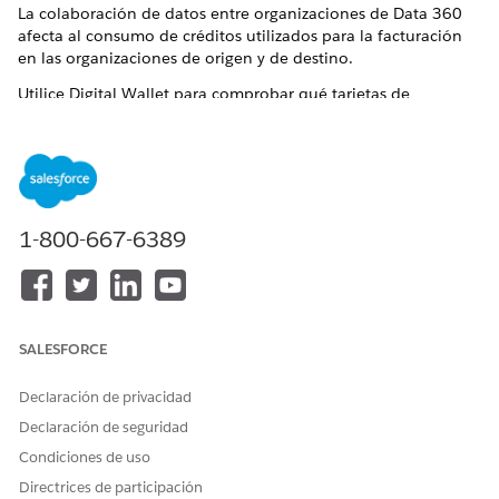
La colaboración de datos entre organizaciones de Data 360
afecta al consumo de créditos utilizados para la facturación
en las organizaciones de origen y de destino.
Utilice Digital Wallet para comprobar qué tarjetas de
consumo están activas en su organización, averiguar cuántos
créditos están disponibles en cada tarjeta y determinar
cuántos créditos se han consumido en cada tipo de uso.
Algunos tipos de uso no se miden para ciertas licencias o
ediciones, como una licencia Perfiles de Data 360 o
1-800-667-6389
Agentforce 1 Edition. Compruebe sus licencias y revise la
documentación de licencias para obtener más información.
SALESFORCE
SUGERENCIA
Declaración de privacidad
Esta función tiene acceso a Digital Wallet, una herramienta
Declaración de seguridad
de gestión de cuentas gratuita que ofrece datos de
consumo casi en tiempo real para productos activados
Condiciones de uso
entre sus contratos activos. Acceda a Digital Wallet y
Directrices de participación
comience a realizar un seguimiento del uso de su