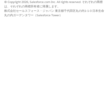
© Copyright 2026, Salesforce.com Inc. All rights reserved. それぞれの商標
(デジタ
は、それぞれの商標所有者に帰属します。
ルウォレ
株式会社セールスフォース・ジャパン 東京都千代田区丸の内1-1-3 日本生命
ットカー
丸の内ガーデンタワー（Salesforce Tower）
ド)
データ
データ
使用量は、処理さ
サービ
クエリ
れたレコードの数
ス
に基づいて計算さ
れます。
処理されるレコー
ド数は、クエリの
構造のほか、クエ
リ対象オブジェク
トのレコード総数
などの他の関連要
素によって異なり
ます。
フレッ
Data
使用量は、処理さ
360 ク
クスク
れたレコードの数
エリ
レジッ
に基づいて計算さ
ト
れます。