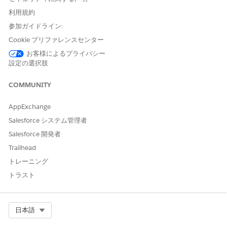
ソース組織は、Data 360 オブジェクトを別の Data 360 組織と共
利用規約
有している Data 360 組織です。
参加ガイドライン:
Data 360 の利用状況
Cookie プリファレンスセンター
データの収集と処理に Data 360 を使用する場合、組織は Data
お客様によるプライバシー
Services 消費カードまたは Flex Credits 消費カードからクレジッ
設定の選択肢
トを消費します。有効なデータサービスクレジットがある場合、
それらのクレジットが最初に消費されます。データサービスクレ
COMMUNITY
ジットが不足していたり、まったくクレジットがなかったりした
場合、組織は Flex Credits for Data 360 サービスを利用します。
AppExchange
詳細は、「
Data Services Billable Usage Types for Data 360
」お
Salesforce システム管理者
よび「
Flex Credits Usage Types for Data 360
」を参照してくだ
さい。
Salesforce 開発者
Trailhead
使用量種別ごとの乗数を確認するには、「
Multipliers for Data
Services
Rate Card」または「
Agentforce & Data
360 Flex
トレーニング
Credits Rate Card」を参照してください。各クレジットのコスト
トラスト
は契約によって決まります。
DIGITA
利用状況
利用状況種別の説明
備考
L
Select Org
の種別
日本語
WALLET
CARD