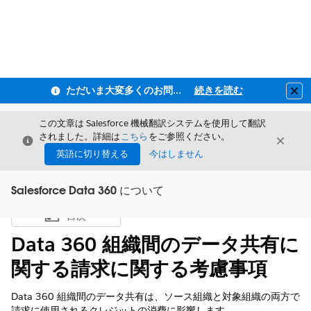
ただいま大変多くのお問い合わせをいただいており、ご連絡までにお時間を頂戴しております
続きを読む
Clo
この文章は Salesforce 機械翻訳システムを使用して翻訳
されました。詳細は
こちら
をご参照ください。
閉じる
閉じ
閉じる
英語に切り替える
今はしません
Salesforce Data 360 について
目次
目次を表示
Data 360 組織間のデータ共有に
関する請求に関する考慮事項
Data 360 組織間のデータ共有は、ソース組織と対象組織の両方で
請求に使用されるクレジットの消費に影響します。