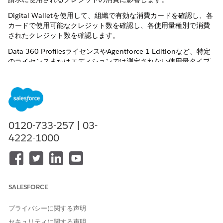
Digital Walletを使用して、組織で有効な消費カードを確認し、各
カードで使用可能なクレジット数を確認し、各使用量種別で消費
されたクレジット数を確認します。
Data 360 ProfilesライセンスやAgentforce 1 Editionなど、特定
のライセンスまたはエディションでは測定されない使用量タイプ
もあります。詳細は、ライセンスとライセンスドキュメントを参
照してください。
0120-733-257 | 03-
4222-1000
ヒント
この機能では、有効な契約全体で有効な商品のほぼリアルタイ
ムの消費データを提供する無料のアカウント管理ツールである
Digital Walletにアクセスできます。Digital Walletにアクセス
し、組織の使用状況の追跡を開始します。詳細は、「
About
Digital Wallet
」を参照してください。
SALESFORCE
プライバシーに関する声明
ソース組織で消費される利用状況の種別
セキュリティに関する声明