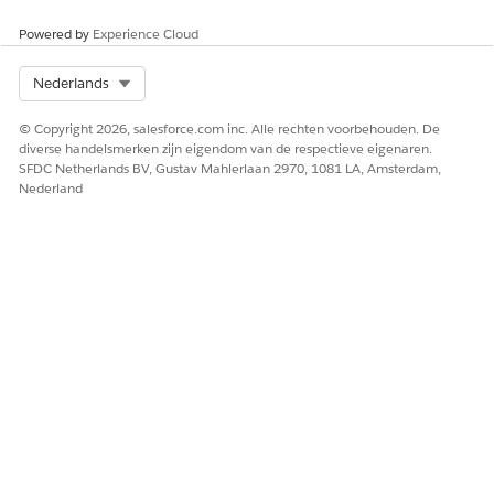
"Intelligente
werking,
verwerking".
afbeeldingsverwer
Powered by
Experience Cloud
Wanneer op LLM
king en
gebaseerde
Intelligente
Select Org
Nederlands
context.
voorverwerking
van visuele
© Copyright 2026, salesforce.com inc. Alle rechten voorbehouden. De
gegevens wordt
diverse handelsmerken zijn eigendom van de respectieve eigenaren.
gebruikt, wordt
SFDC Netherlands BV, Gustav Mahlerlaan 2970, 1081 LA, Amsterdam,
alleen inhoud die
Nederland
visuele elementen
of tabellen bevat,
naar LLM
verzonden voor
verwerking. De
grootte van alle
documenten
waaruit inhoud
voor verwerking
naar de LLM
wordt verzonden,
wordt
gerapporteerd op
basis van het