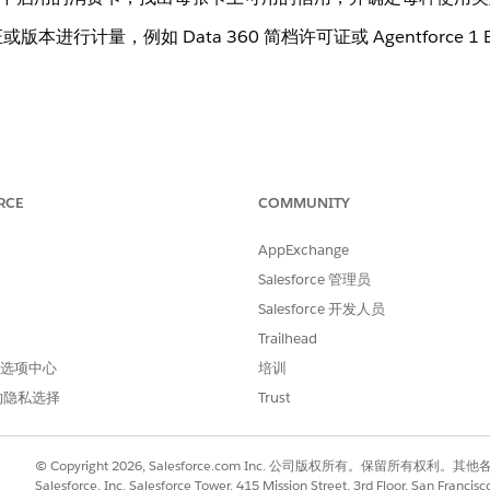
进行计量，例如 Data 360 简档许可证或 Agentforce 1
据收集和处理时，您的组织会消耗来自数据服务消费卡或 Flex Cre
消耗。如果您用完了数据服务信用，或从未用完任何信用，贵组织将消耗
RCE
COMMUNITY
看
Data 360 的数据服务
计费使用类型和
Flex Credits 使用类型
AppExchange
请参阅数据服务
乘数率卡
或
Agentforce & Data 360 弯曲信用率
Salesforce 管理员
类型
使用类型描述
备注
Salesforce 开发人员
根据使用 AI 辅助功能（例如基于 LLM 的解析、
Trailhead
在使
基于 LLM 的可视数据预处理、图像处理和智能
送到
 首选项中心
培训
上下文）处理的非结构化数据量计算使用情况。
使用
的隐私选择
Trust
于 
元素
© Copyright 2026, Salesforce.com Inc. 公司版权所有。保留所
理。
Salesforce, Inc. Salesforce Tower, 415 Mission Street, 3rd Floor, San Francis