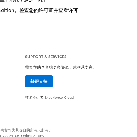
 Edition。检查您的许可证并查看许可
dits 消费卡的信用。如果您有任何有效
 Data 360 服务的 Flex
SUPPORT & SERVICES
。
需要帮助？查找更多资源，或联系专家。
卡
。每个信用的成本由您的合同决定。
获得支持
用基于 LLM 的解析时，整个文档会发
技术提供者
Experience Cloud
 LLM 进行处理，并且根据“智能处理”
类型报告所有文档的大小。在使用基
LLM 的可视数据预处理时，仅包含可视
或表格的内容会发送到 LLM 进行处
有权利。其他各商标均为其各自的所有人所有。
根据“智能处理”使用类型，报告任何
co, CA 94105, United States