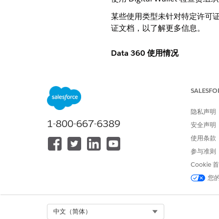
某些使用类型未针对特定许可证或版本
证文档，以了解更多信息。
Data 360 使用情况
当您使用 Data 360 进行数
的数据服务信用，这些信用将首先
SALESFO
Credits。有关更多信息，请查
隐私声明
要检查每种使用类型的乘数，
1-800-667-6389
安全声明
DIGITAL WALLET
使用情况
使用条款
数据服务
智能处理
参与准则
Cookie
您
Select Org
中文（简体）