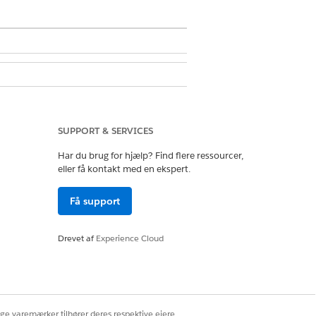
LER Data 360 Architect-tilladelsessæt
SUPPORT & SERVICES
Har du brug for hjælp? Find flere ressourcer,
eller få kontakt med en ekspert.
Få support
n
Wetledge-base
, og at dine brugere har
Drevet af
Experience Cloud
ige varemærker tilhører deres respektive ejere.