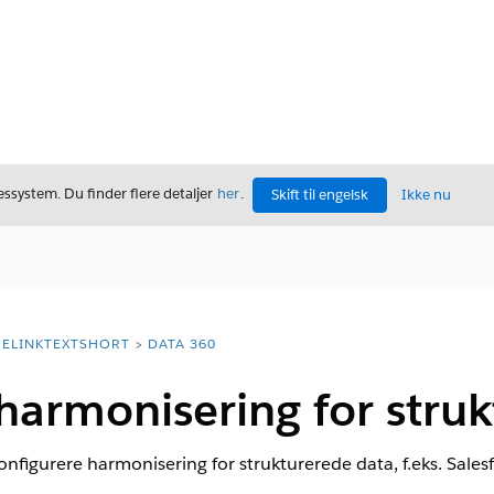
ssystem. Du finder flere detaljer
her
.
Skift til engelsk
Ikke nu
ELINKTEXTSHORT
DATA 360
harmonisering for stru
konfigurere harmonisering for strukturerede data, f.eks. Sale