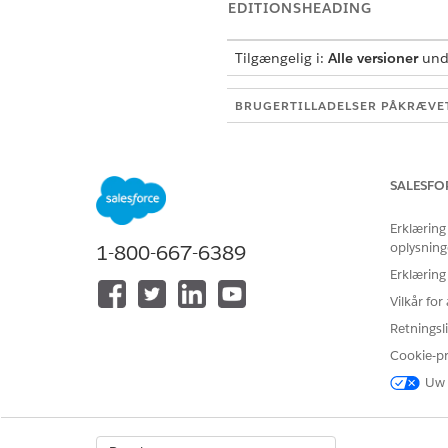
EDITIONSHEADING
Tilgængelig i:
Alle versioner
unde
BRUGERTILLADELSER PÅKRÆVE
Hvis du vil se harmoniseret ind
Før du starter:
SALESFO
Bekræft, at du har aktiveret f
Erklæring
Data 360
oplysning
1-800-667-6389
Lightning Knowledge
Erklæring
Bekræft, at Salesforce Exper
Vilkår fo
fået adgang til
Lightning Kn
Retningsli
Bekræft, at du har oprettet e
Cookie-p
RELATED INFORMATION HTML
Uw 
Harmonisering af indhold o
Salesforce Hjælp: Harmonise