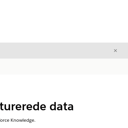
Luk
Luk
kturerede data
sforce Knowledge.