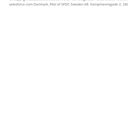
er Data 360-frekvenskort
salesforce.com Danmark, filial af SFDC Sweden AB. Kampmannsgade 2, 1
ata 360
 Data 360 gennem
CRM-forbindelsen
.
ing, og par den med et DMO
 den et navn, og par den med et DMO (datamodelobjekt).
ata Cloud
åbn menuen Mere, hvis du ikke kan se den).
 du vælge det dataområde, som du ønsker at hente Knowledge-ind
 du vælge
Struktureret
.
t DMO, du vil bruge til at bevare dit Knowledge med søgelinjen.
ge DMO, f.eks.
Knowledge__kav_Home
.
erfører data fra en ledsaget organisation, skal du vælge det DMO, 
eks.
Knowledge__kav_Remote
).