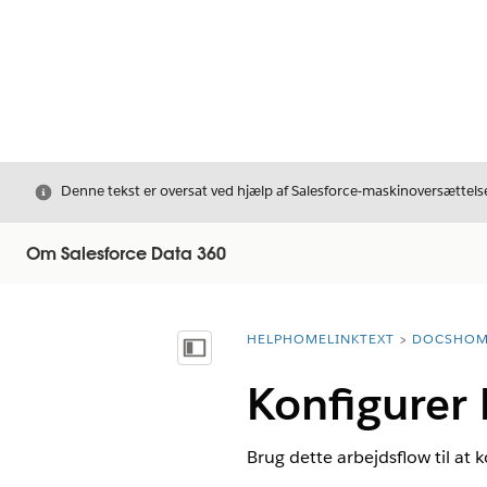
Luk
Denne tekst er oversat ved hjælp af Salesforce-maskinoversættelse
Om Salesforce Data 360
HELPHOMELINKTEXT
DOCSHOM
breadcrumbDescription
Vis indholdsfortegnelse
Konfigurer 
Brug dette arbejdsflow til at 