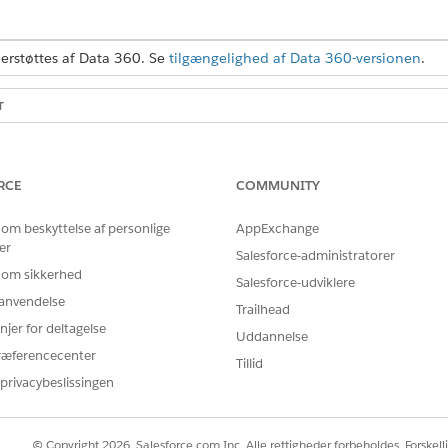
rstøttes af Data 360. Se
tilgængelighed af Data 360-versionen
.
T
hold
Systemadministratorprofil EL
RCE
COMMUNITY
ølgende i din organisation.
 om beskyttelse af personlige
AppExchange
er
Salesforce-administratorer
 om sikkerhed
Salesforce-udviklere
ience-lokaliteten har Knowledge
aktiveret
, at din organisation har e
r anvendelse
Trailhead
owledge
.
njer for deltagelse
n
layoutside
for din Lightning Knowledge-komponent.
Uddannelse
ræferencecenter
Tillid
privacybeslissingen
g Knowledge
ring kendte begrænsninger
© Copyright 2026, Salesforce.com Inc. Alle rettigheder forbeholdes. Forskell