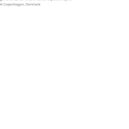
604 Copenhagen, Denmark
hold fra.
der er specifikt for den pågældende