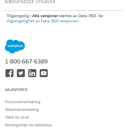
NØDVENDIGE UTGAVER
Tilgjengelig i
Alle versjoner
støttes av Data 360. Se
tilgjengelighet av Data 360-versjonen
.
NØDVENDIG BRUKERTILLATELSE
For å vise harmonisert
Systemadministratorprofil
innhold
ELLER tillatelsessettet Data
360 Architect
1-800-667-6389
Før du begynner:
Kontroller at du har aktivert følgende i organisasjonen.
Data 360
Lightning Knowledge
SALESFORCE
Kontroller at Salesforce Experience-nettstedet har
Personvernerklæring
Knowledge
aktivert
, organisasjonen har en
Knowledge-
base
og brukerne har fått tilgang til
Lightning Knowledge
.
Sikkerhetserklæring
Kontroller at du har opprettet en
oppsettside
for Lightning
Vilkår for bruk
Knowledge-komponenten.
Retningslinjer for deltakelse