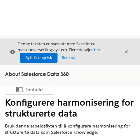
Denne teksten er oversatt med Salesforce
maskinoversettingssystem. Flere detaljer
her
.
Avslutt
Avslut
Avslutt
Bytt til engelsk
Ikke nå
About Salesforce Data 360
Innhold
Vis innholdsfortegnelse
Konfigurere harmonisering for
strukturerte data
Bruk denne arbeidsflyten til å konfigurere harmonisering for
strukturerte data som Salesforce Knowledge.