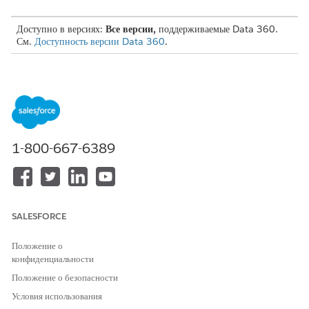
Доступно в версиях:
Все версии,
поддерживаемые Data 360.
См.
Доступность версии Data 360
.
ТРЕБУЕМЫЕ ПОЛНОМОЧИЯ ПОЛЬЗОВАТЕЛЯ
Для просмотра
Профиль системного
гармонизированного
администратора ИЛИ набор
содержимого
полномочий «Архитектор
данных 360»
1-800-667-6389
Перед началом работы:
Убедитесь, что в вашей организации включено следующее.
Данные 360
Lightning Knowledge
SALESFORCE
Убедитесь, что на сайте Salesforce Experience
включены
Положение о
Knowledge, в вашей организации есть
база Knowledge
и
конфиденциальности
пользователям предоставлен доступ к
Lightning Knowledge
.
Положение о безопасности
Проверьте создание страницы
макета
для компонента Lightning
Knowledge.
Условия использования