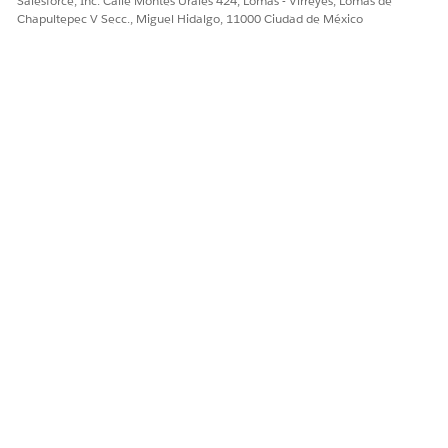
Salesforce, Inc. Calle Montes Urales 424, Lomas - Virreyes, Lomas de
Chapultepec V Secc., Miguel Hidalgo, 11000 Ciudad de México