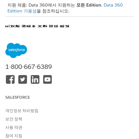
지원 제품: Data 360에서 지원하는
모든 Edition
.
Data 360
Edition 가용성
을 참조하십시오.
비정형 콘텐츠 조합 문제 해결
관련 링크가 깨진 것 같음
솔루션
: 소스 콘텐츠의 상대 링크를 업데이트하여 전체 경로를
사용합니다.
조화된 콘텐츠는 Data 360의 데이터 탐색기 탭에 표시되지 않음
1-800-667-6389
솔루션
:
UDMO
: 다른 데이터 개체가 아닌 조화된 UDMO를 확인합
니다.
파일 형식 호환성
: 파일 형식이 조합 지원되는지 확인합니
SALESFORCE
다. 지원되지 않는 형식은 소스 플랫폼에서만 볼 수 있습니
다.
비정형 데이터 파일 형식 및 커넥터
개인정보 처리방침
보안 정책
웹 사이트 콘텐츠 설정(해당되는 경우)
: 웹 콘텐츠 커넥터를
통해 웹 사이트에서 수집된 콘텐츠의 경우 페이지 및 요소가
사용 약관
올바르게 정의되었는지 확인합니다.
Crawler
및
Sitemap
참여 지침