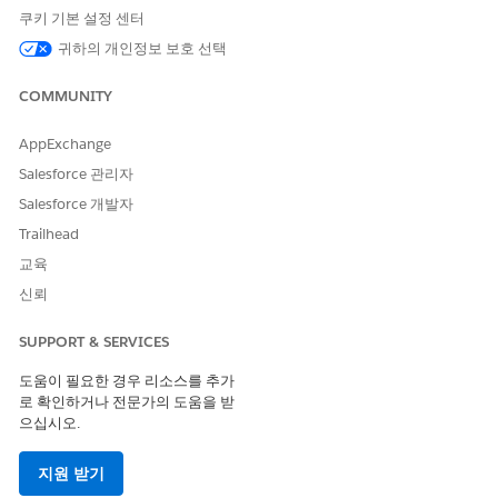
웹 콘텐츠에 대한 지침을 참조하십시오.
쿠키 기본 설정 센터
이미지 표시 안 됨
귀하의 개인정보 보호 선택
솔루션
:
COMMUNITY
이미지 소스
: 원래 웹 사이트 또는 파일을 확인하여 이미지
가 존재하고 공개적으로 액세스할 수 있으며 CORS 또는 도
AppExchange
메인 제한으로 인해 차단되지 않는지 확인합니다.
Salesforce 관리자
이미지 수집
: UDLO에서 이미지 레코드를 찾아 성공적으로
Salesforce 개발자
수집되었는지 확인합니다. 웹 사이트에서 게으른 로드 또는
동적 로드에 의존하는 이미지는 커넥터에서 수집되지 않습
Trailhead
니다.
교육
신뢰
SUPPORT & SERVICES
이 기사를 통해 문제를 해결했습니까?
개선을 위한 의견을 보내주세요.
도움이 필요한 경우 리소스를 추가
로 확인하거나 전문가의 도움을 받
예
아니요
으십시오.
지원 받기