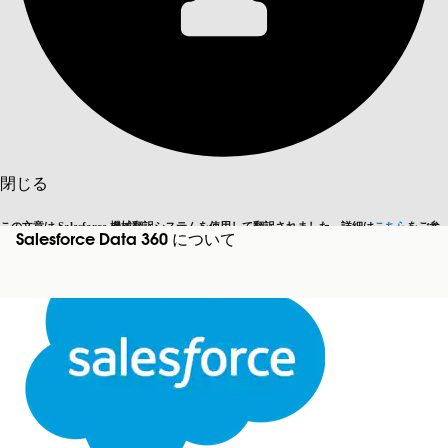
目次を表示
目次
検索
閉じる
この文章は Salesforce 機械翻訳システムを使用して翻訳されました。詳細は
こちら
をご参
Salesforce Data 360 について
英語に切り替える
今はしません
照ください。
閉じる
閉じる