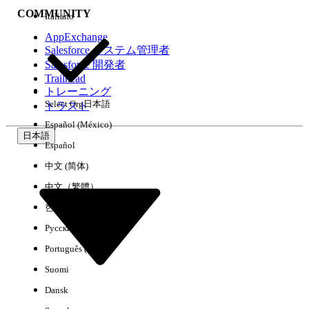
COMMUNITY
Italiano
AppExchange
Salesforce システム管理者
Salesforce 開発者
環境
Trailhead
トレーニング
Select Org
日本語
トラスト
Español (México)
日本語
Español
すべてクリア
完了
中文 (简体)
中文（繁體）
한국어
Русский
Português (Brasil)
Suomi
Dansk