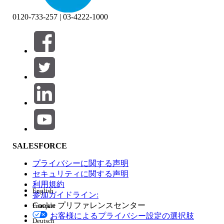
0120-733-257 | 03-4222-1000
絞り込み条件 (0)
絞り込み条件を選択
追加
製品エリア
SALESFORCE
機能の影響
プライバシーに関する声明
セキュリティに関する声明
利用規約
English
参加ガイドライン:
Cookie プリファレンスセンター
Français
エディション
お客様によるプライバシー設定の選択肢
Deutsch