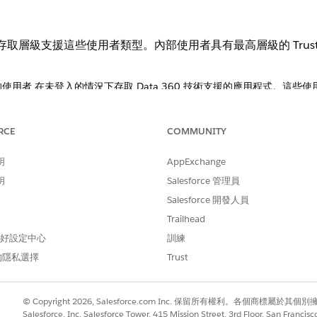
rust 和存取層級支援這些使用者類型。內部使用者具有最高層級的 Tr
使用者,在未登入的情況下存取 Data 360 技術支援的應用程式。這些使用
。
,例如客戶或合作夥伴,透過對外開放的應用程式存取 Salesforce。這些使
權。
RCE
COMMUNITY
 組織中的已驗證使用者,例如員工或承包商。指派的權限、資料空間存取權和適用的
管理內部使用者。
明
AppExchange
明
Salesforce 管理員
Salesforce 開發人員
則:
權限集:
Trailhead
 偏好設定中心
訓練
Data Cloud 結構設計師
的隱私選擇
Trust
程式涉及外部使用者,例如客戶或合作夥伴。為了避免意外顯示敏感資訊,
© Copyright 2026, Salesforce.com Inc. 保留所有權利。各個商標屬於其個
Salesforce, Inc. Salesforce Tower, 415 Mission Street, 3rd Floor, San Francis