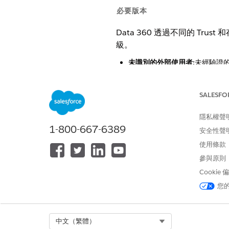
必要版本
Data 360 透過不同的 T
級。
未識別的外部使用者:
未經驗證的
外部使用者的原則會管理存取權
已驗證外部使用者:
已驗證的使用者
證外部使用者的原則會管理存取
SALESFO
內部使用者:
Salesforce
權。外部使用者存取權原則不會
隱私權聲
1-800-667-6389
安全性聲
所需的使用者權限
使用條款
若要為外部使用者建立資料存取原
參與原則
Cookie
您
Data 360 提供的許多應用
內建護欄。
Select Org
中文（繁體）