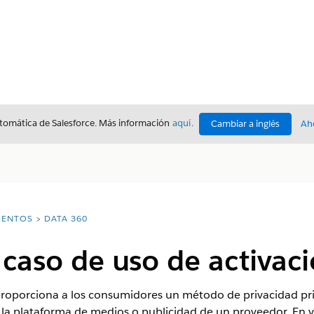
utomática de Salesforce. Más información
aquí
.
Cambiar a inglés
Ah
ENTOS
DATA 360
e caso de uso de activac
 proporciona a los consumidores un método de privacidad pri
 la plataforma de medios o publicidad de un proveedor. En ve