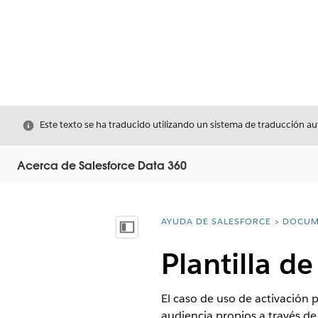
Cerrar
Este texto se ha traducido utilizando un sistema de traducción a
Acerca de Salesforce Data 360
AYUDA DE SALESFORCE
DOCUM
Usted está aquí:
Mostrar índice de materias
Plantilla d
El caso de uso de activación
audiencia propios a través de