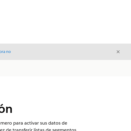
Cerrar
ora no
Cerrar
ión
mero para activar sus datos de
z de transferir listas de segmentos