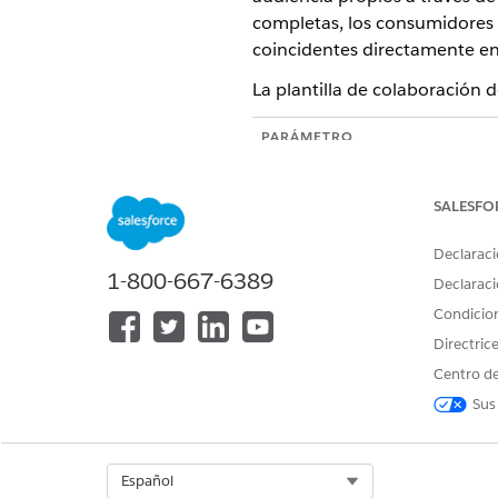
completas, los consumidores i
coincidentes directamente en
La plantilla de colaboración 
PARÁMETRO
Parte que contribuye con datos
SALESFO
Atributos requeridos
Atributos opcionales (Proveedo
Declaraci
1-800-667-6389
Declaraci
Atributos opcionales (Consumid
Condicio
Query Type (Tipo de consulta)
Directric
Consulta ejecutada por
Centro de
Sus
Tipo de resultado
Resultado recibido por
Select Org
Español
Resultados almacenados en