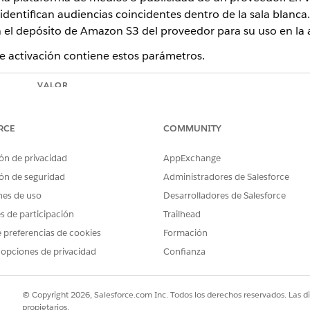
dentifican audiencias coincidentes dentro de la sala blanca
 el depósito de Amazon S3 del proveedor para su uso en la
de activación contiene estos parámetros.
VALOR
Ambos
RCE
COMMUNITY
Id. de segmento, Id. de miembro, Dirección de correo elec
r)
Nombre de segmento, Categoría, Categoría principal
ón de privacidad
AppExchange
ón de seguridad
Administradores de Salesforce
or)
Nombre de segmento, Consentimiento de implicación, Con
nes de uso
Desarrolladores de Salesforce
Activar audiencia coincidente
es de participación
Trailhead
Consumidor
 preferencias de cookies
Formación
 opciones de privacidad
Confianza
Registros coincidentes a nivel individual
Proveedor
© Copyright 2026, Salesforce.com Inc. Todos los derechos reservados. Las d
Depósito de Amazon S3 del proveedor
propietarios.