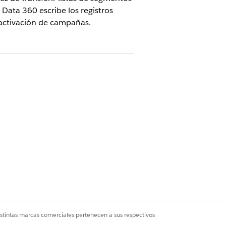
.
Data 360
escribe los registros
 activación de campañas.
trónico de hash
sentimiento de suscripción
istintas marcas comerciales pertenecen a sus respectivos