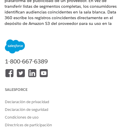
plataforma de publicidad de un proveedor. En vez de
transferir listas de segmentos completas, los consumidores
identifican audiencias coincidentes en la sala blanca.
Data
360
escribe los registros coincidentes directamente en el
depósito de Amazon S3 del proveedor para su uso en la
activación de campañas.
La plantilla de colaboración de activación contiene estos
parámetros.
PARÁMETRO
VALOR
1-800-667-6389
Parte
Ambos
contribuyente
de datos
Atributos
Id. de segmento, Id. de miembro,
SALESFORCE
requeridos
Dirección de email con hash
Atributos
Nombre de segmento, Categoría,
Declaración de privacidad
opcionales
Categoría principal
Declaración de seguridad
(Proveedor)
Condiciones de uso
Atributos
Nombre de segmento, Consentimiento
Directrices de participación
opcionales
de implicación, Consentimiento de