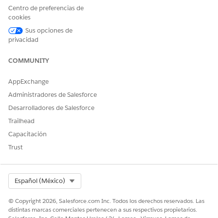
(Consumidor)
suscripción
Centro de preferencias de
cookies
Query Type
Activar audiencia coincidente
Sus opciones de
(Tipo de
privacidad
consulta)
Consulta
Consumidor
COMMUNITY
ejecutada por
AppExchange
Tipo de
Registros coincidentes a nivel individual
resultado
Administradores de Salesforce
Desarrolladores de Salesforce
Resultado
Proveedor
recibido por
Trailhead
Capacitación
Resultados
Depósito de Amazon S3 del proveedor
almacenados
Trust
Medidas de
Unión privada, Límite de frecuencia
privacidad
Select Org
Español (México)
Veamos un ejemplo. Consumer A (un minorista) y Provider B
(una red de medios) están colaborando en el caso de uso de
© Copyright 2026, Salesforce.com Inc. Todos los derechos reservados. Las
activación. Ambas partes deben asignar los mismos tres
distintas marcas comerciales pertenecen a sus respectivos propietarios.
atributos obligatorios antes de que la colaboración pueda